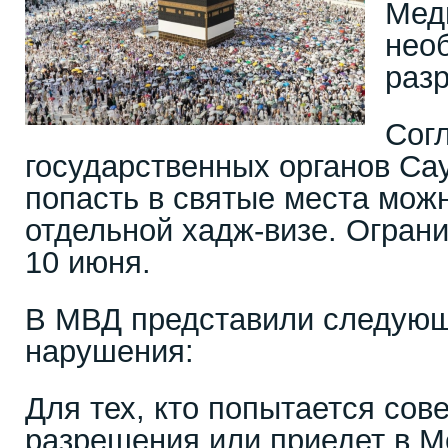
Мед
нео
раз
Сог
государственных органов Са
попасть в святые места можн
отдельной хадж-визе. Огран
10 июня.
В МВД представили следую
нарушения:
Для тех, кто попытается сов
разрешения или приедет в М