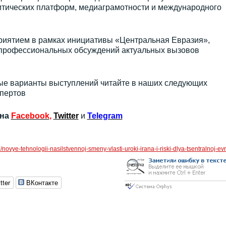
литических платформ, медиаграмотности и международного
риятием в рамках инициативы «Центральная Евразия»,
 профессиональных обсуждений актуальных вызовов
ые варианты выступлений читайте в наших следующих
спертов
 на
Facebook
,
Twitter
и
Telegram
u/novye-tehnologii-nasilstvennoj-smeny-vlasti-uroki-irana-i-riski-dlya-tsentralnoj-evr
tter
ВКонтакте