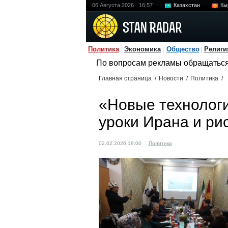
06 Августа 2026
16:57
Казахстан
Кы
Политика
Экономика
Общество
Религи
По вопросам рекламы обращатьс
Главная страница
/
Новости
/
Политика
/
«Новые технологи
уроки Ирана и ри
02.02.2026 18:00
Политика