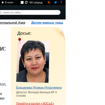
В мире
90 секунд
ентральной Азии
Другие важные темы
Досье:
и:
тол,
Бадыкеева Нуржан Нуралиевна
Депутат Жогорку Кенеша КР V
м
созыва
ами
Перейти в раздел «ДОСЬЕ»