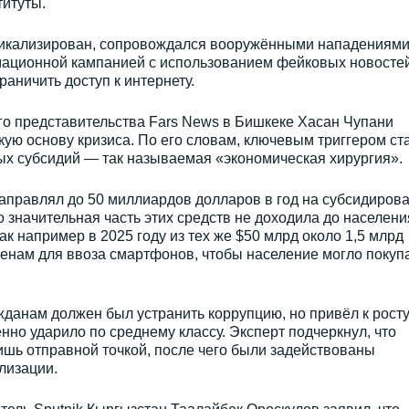
титуты.
дикализирован, сопровождался вооружёнными нападениями
ационной кампанией с использованием фейковых новостей
аничить доступ к интернету.
о представительства Fars News в Бишкеке Хасан Чупани
ую основу кризиса. По его словам, ключевым триггером ст
х субсидий — так называемая «экономическая хирургия».
аправлял до 50 миллиардов долларов в год на субсидиров
 значительная часть этих средств не доходила до населения
ак например в 2025 году из тех же $50 млрд около 1,5 млрд
енам для ввоза смартфонов, чтобы население могло покуп
данам должен был устранить коррупцию, но привёл к росту
нно ударило по среднему классу. Эксперт подчеркнул, что
ишь отправной точкой, после чего были задействованы
лизации.