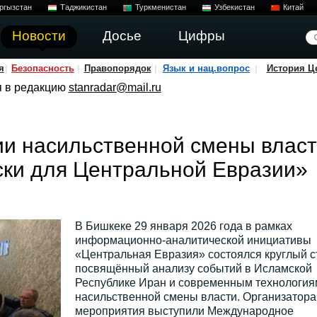
ргызстан
Таджикистан
Туркменистан
Узбекистан
Китай
Новости
Досье
Цифры
я
Безопасность
Правопорядок
Язык и нац.вопрос
История Ц
я в редакцию
stanradar@mail.ru
и насильственной смены власт
ски для Центральной Евразии»
В Бишкеке 29 января 2026 года в рамках
информационно-аналитической инициативы
«Центральная Евразия» состоялся круглый с
посвящённый анализу событий в Исламской
Республике Иран и современным технология
насильственной смены власти. Организатор
мероприятия выступили Международное