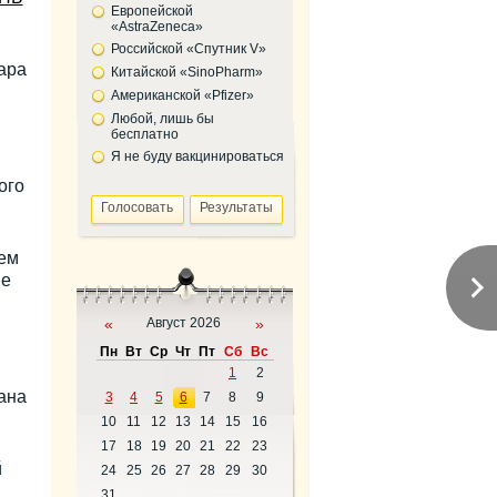
Европейской
«AstraZeneca»
Российской «Спутник V»
ара
Китайской «SinoPharm»
Американской «Pfizer»
Любой, лишь бы
бесплатно
Я не буду вакцинироваться
ого
ем
ие
«
Август 2026
»
Пн
Вт
Ср
Чт
Пт
Сб
Вс
1
2
ана
3
4
5
6
7
8
9
10
11
12
13
14
15
16
17
18
19
20
21
22
23
й
24
25
26
27
28
29
30
31