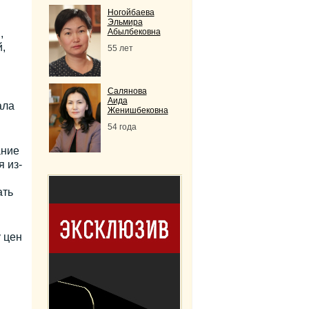
Ногойбаева
Эльмира
Абылбековна
,
,
55 лет
Салянова
Аида
ала
Женишбековна
54 года
ание
 из-
ать
 цен