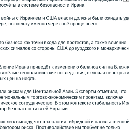
росчёты в системе безопасности Ирана.
й войны с Израилем и США власти должны были ожидать уд
ре, поскольку именно через неё проще всего
о бизнеса как точки входа для протестов, а также влияние
ских сигналов со стороны США до курдского и монархическ
абление Ирана приведёт к изменению баланса сил на Ближн
 тяжёлые геополитические последствия, включая перекрыт
ых цен на нефть.
ли рискам для Центральной Азии. Эксперты отметили, что
региональным торгово-экономическим проектам, включая
ическое сотрудничество. В этом контексте стабильность Ир
тор безопасности всей Евразии.
ришли к выводу, что технологии гибридной и насильственно
актором риска. Противодействие им требует не только