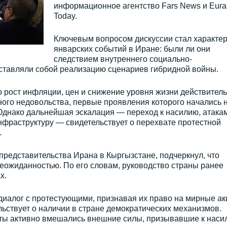
информационное агентство Fars News и Eura
Today.
Ключевым вопросом дискуссии стал характе
январских событий в Иране: были ли они
следствием внутреннего социально-
дставляли собой реализацию сценариев гибридной войны.
о рост инфляции, цен и снижение уровня жизни действител
ого недовольства, первые проявления которого начались 
 Однако дальнейшая эскалация — переход к насилию, атака
нфраструктуру — свидетельствует о перехвате протестной
.
 представительства Ирана в Кыргызстане, подчеркнул, что
еожиданностью. По его словам, руководство страны ранее
х.
диалог с протестующими, признавая их право на мирные ак
льствует о наличии в стране демократических механизмов.
сты активно вмешались внешние силы, призывавшие к наси