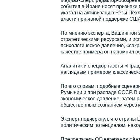
Медиаэксперт, редактор-обозрева
события в Иране носят признаки 
указал на активизацию Резы Пехл
власти при явной поддержке США
По мнению эксперта, Вашингтон 
стратегическими ресурсами, и ис
психологическое давление, «сакр
качестве примера он напомнил об
Аналитик и спецкор газеты «Прав
наглядным примером классическо
По его словам, подобные сценар
Румынии и при распаде СССР. В 
экономическое давление, затем р
общественным сознанием через 
Эксперт подчеркнул, что страны
политическим потенциалом, наход
Председатель ОО ветеранов «Ант