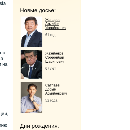
sia
Новые досье:
Жапаров
р
Акылбек
Усенбекович
61 год
ьно
Жээнбеков
Сооронбай
на
Шарипович
м на
67 лет
Сатпаев
Досым
Асылбекович
52 года
ции,
лию
Дни рождения: