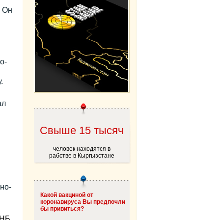
 Он
о-
.
ал
Свыше 15 тысяч
человек находятся в
рабстве в Кыргызстане
но-
Какой вакциной от
коронавируса Вы предпочли
бы привиться?
НБ