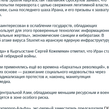
тель Sputnik Кыргызстан Таалайбек Ороскулов заявил, что
попытки переворота с целью свержения легитимной власти.
еви, сына последнего шаха Ирана, и его призывы к захвату
.
заинтересован в ослаблении государств, обладающих
пользует для этого проверенные технологии: информационн
альные жертвы», экономические санкции и кибератаки. В
 атаке вируса Stuxnet на иранскую ядерную инфраструктуру
да» в Кыргызстане Сергей Кожемякин отметил, что Иран ст
й гибридной войны.
ии применялись ещё во времена «бархатных революций», в
их основе — разжигание социального недовольства через
адикализация протестов и, наконец, манипуляция
медиа.
 Центральной Азии, обладающие меньшим ресурсным и воен
ятся в зоне особого риска.
итеррор-Альфа», экс-первый заместитель председателя
ГК