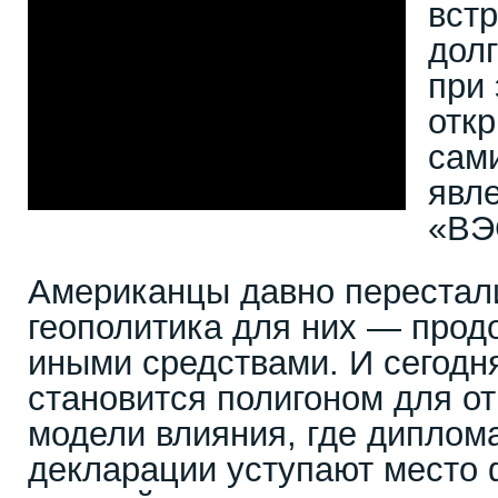
вст
долг
при 
отк
сам
явл
«ВЭ
Американцы давно перестали
геополитика для них — прод
иными средствами. И сегодн
становится полигоном для о
модели влияния, где диплом
декларации уступают место