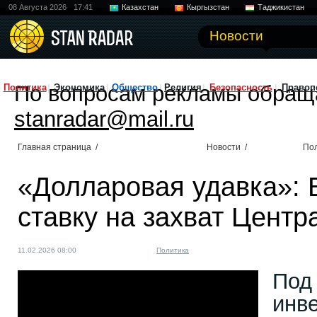
08 Августа 2026
17:41
Казахстан
Кыргызстан
Таджикистан
Новости
По вопросам рекламы обращ
Политика
Экономика
Общество
Религия
Безопасность
Правоп
stanradar@mail.ru
Главная страница
/
Новости
/
По
«Долларовая удавка»: 
ставку на захват Центр
11.02.2026 08:00
Политика
Под
инв