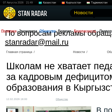
07 Августа 2026
21:49
Казахстан
Кыргызстан
Таджикистан
Новости
По вопросам рекламы обращ
Политика
Экономика
Общество
Религия
Безопасность
Правоп
stanradar@mail.ru
Главная страница
/
Новости
/
Об
Школам не хватает педа
за кадровым дефицитом
образования в Кыргызс
12.02.2026 18:00
Общество
В п