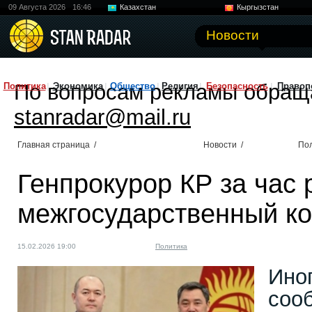
09 Августа 2026
16:46
Казахстан
Кыргызстан
Узбекистан
Китай
Новости
По вопросам рекламы обращ
Политика
Экономика
Общество
Религия
Безопасность
Правоп
stanradar@mail.ru
Главная страница
/
Новости
/
По
Генпрокурор КР за час
межгосударственный к
15.02.2026 19:00
Политика
Ино
соо