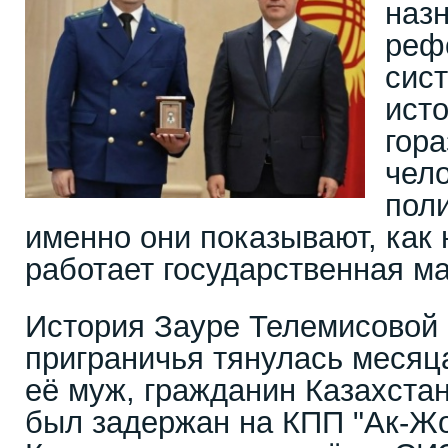
наз
реф
сис
исто
гор
чело
пол
именно они показывают, как
работает государственная м
История Зауре Телемисовой 
приграничья тянулась месяц
её муж, гражданин Казахста
был задержан на КПП "Ак-Жо