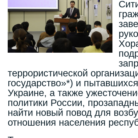
Сит
гра
зав
рук
Хор
под
зап
террористической организац
государство»*) и пытавшихся
Украине, а также ужесточен
политики России, прозападн
найти новый повод для возб
отношения населения респуб