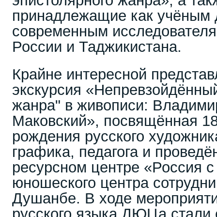
эпистолярного жанра», а так
принадлежащие как учёным д
современным исследователям
России и Таджикистана.
Крайне интересной представ
экскурсия «Непревзойдённый
жанра" в живописи: Владими
Маковский», посвящённая 18
рождения русского художник
графика, педагога и проведё
ресурсном центре «Россия с
юношеского центра сотрудни
Душанбе. В ходе мероприят
русского языка ДЮЦа стали