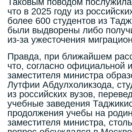
Таковым поводом послужила
что в 2025 году из российск
более 600 студентов из Тадж
были выдворены либо получи
из-за ужесточения миграцио
Правда, при ближайшем расс
что, согласно официальной 
заместителя министра образ
Лутфии Абдулхоликзода, ст
из российских вузов, перев
учебные заведения Таджики
продолжения учебы на родин
заместителя министра, стол
вопрос обсуждался в Москве