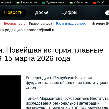
ргызстан
Таджикистан
Туркменистан
Узбекистан
Китай
Новости
Досье
Цифры
я
Безопасность
Правопорядок
Язык и нац.вопрос
История Ц
я в редакцию
stanradar@mail.ru
. Новейшая история: главные
9-15 марта 2026 года
Референдум в Республике Казахстан:
фундаментальное обновление конституционн
строя
Таисия Мармонтова, руководитель Института
исследования региональной интеграции
(Казахстан), в беседе с «ВЭС 24» рассказала