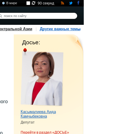
В мире
90 секунд
ентральной Азии
Другие важные темы
Досье:
ого
Касымалиева Аида
Камчыбековна
Депутат
 о
Перейти в раздел «ДОСЬЕ»