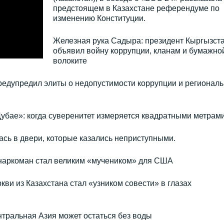
предстоящем в Казахстане референдуме по
изменению Конституции.
Железная рука Садыра: президент Кыргызст
объявил войну коррупции, кланам и бумажно
волоките
редупредил элиты о недопустимости коррупции и региональ
Дубае»: когда суверенитет измеряется квадратными метрам
ась в двери, которые казались неприступными.
а-наркоман стал великим «мучеником» для США
и из Казахстана стал «узником совести» в глазах
тральная Азия может остаться без воды