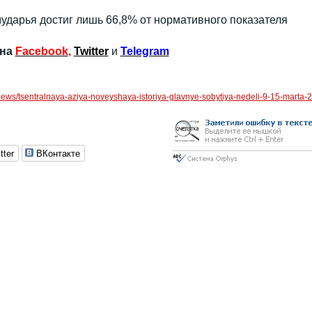
ударья достиг лишь 66,8% от нормативного показателя
 на
Facebook
,
Twitter
и
Telegram
news/tsentralnaya-aziya-noveyshaya-istoriya-glavnye-sobytiya-nedeli-9-15-marta-
tter
ВКонтакте