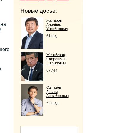
Новые досье:
Жапаров
ана
Акылбек
Усенбекович
й
61 год
ного
Жээнбеков
Сооронбай
Шарипович
и
67 лет
Сатпаев
Досым
Асылбекович
52 года