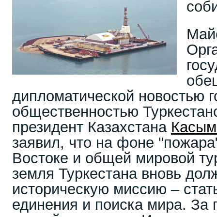
соб
Май
Орг
госу
обе
дипломатической новостью го
общественностью Туркестан
президент Казахстана
Касым
заявил, что на фоне "пожар
Востоке и общей мировой ту
земля Туркестана вновь дол
историческую миссию – стат
единения и поиска мира. За