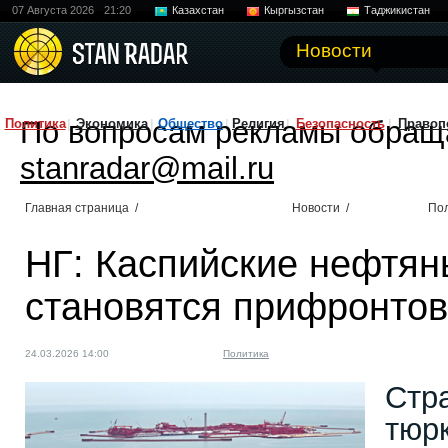
07 Августа 2026
21:20
Казахстан
Кыргызстан
Таджикистан
Новости
По вопросам рекламы обращ
Политика
Экономика
Общество
Религия
Безопасность
Правоп
stanradar@mail.ru
Главная страница
/
Новости
/
По
НГ: Каспийские нефтян
становятся прифронто
24.03.2026 14:00
Политика
Стр
тюрк