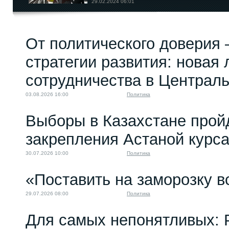
29.02.2024 06:01
Санкции и ЕАЭС: кто
От политического доверия 
сильнее?
16.03.2023 12:00
стратегии развития: новая 
сотрудничества в Централ
03.08.2026 16:00
Политика
Выборы в Казахстане прой
закрепления Астаной курс
30.07.2026 10:00
Политика
«Поставить на заморозку в
29.07.2026 08:00
Политика
Для самых непонятливых: 