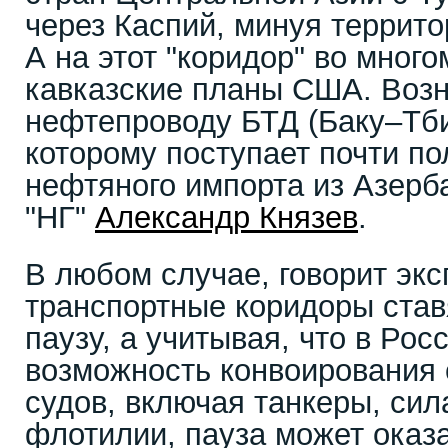
через Каспий, минуя террито
А на этот "коридор" во много
кавказские планы США. Возн
нефтепроводу БТД (Баку–Тб
которому поступает почти по
нефтяного импорта из Азерба
"НГ"
Александр Князев
.
В любом случае, говорит экс
транспортные коридоры став
паузу, а учитывая, что в Ро
возможность конвоирования 
судов, включая танкеры, си
флотилии, пауза может оказа