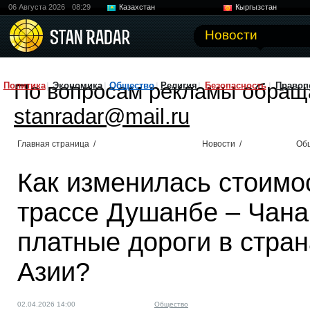
06 Августа 2026
08:29
Казахстан
Кыргызстан
Узбекистан
Китай
Новости
По вопросам рекламы обращ
Политика
Экономика
Общество
Религия
Безопасность
Правоп
stanradar@mail.ru
Главная страница
/
Новости
/
Об
Как изменилась стоимо
трассе Душанбе – Чанак
платные дороги в стра
Азии?
02.04.2026 14:00
Общество