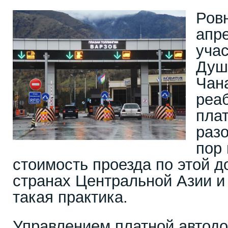
Ровн
апре
учас
Душ
Чан
реа
пла
разо
пор
стоимость проезда по этой до
странах Центральной Азии и
такая практика.
Управлением платной автод