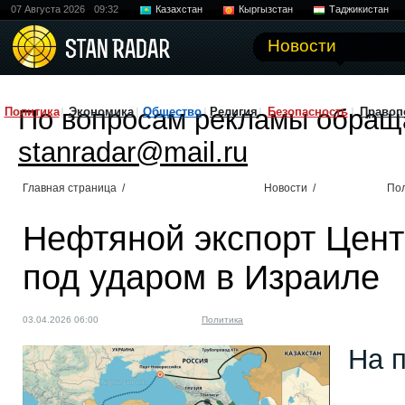
07 Августа 2026
09:32
Казахстан
Кыргызстан
Таджикистан
Новости
По вопросам рекламы обращ
Политика
Экономика
Общество
Религия
Безопасность
Правоп
stanradar@mail.ru
Главная страница
/
Новости
/
По
Нефтяной экспорт Цент
под ударом в Израиле
03.04.2026 06:00
Политика
На 