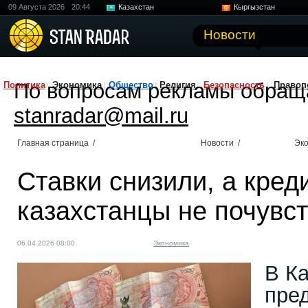
09 Августа 2026
20:44
Казахстан
Кыргызстан
Узбекистан
Китай
Новости
По вопросам рекламы обращ
Политика
Экономика
Общество
Религия
Безопасность
Правоп
stanradar@mail.ru
Главная страница
/
Новости
/
Эк
Ставки снизили, а кред
казахстанцы не почувс
06.04.2026 08:00
Экономика
В К
пре