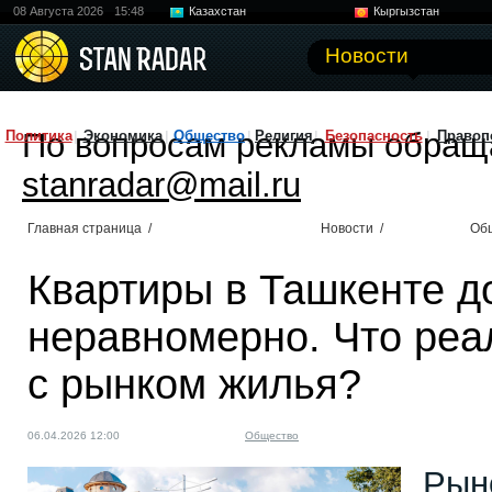
08 Августа 2026
15:48
Казахстан
Кыргызстан
Узбекистан
Китай
Новости
По вопросам рекламы обращ
Политика
Экономика
Общество
Религия
Безопасность
Правоп
stanradar@mail.ru
Главная страница
/
Новости
/
Об
Квартиры в Ташкенте 
неравномерно. Что реа
с рынком жилья?
06.04.2026 12:00
Общество
Рын