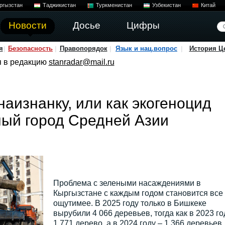
ргызстан
Таджикистан
Туркменистан
Узбекистан
Китай
Новости
Досье
Цифры
я
Безопасность
Правопорядок
Язык и нац.вопрос
История Ц
я в редакцию
stanradar@mail.ru
изнанку, или как экогеноцид
ный город Средней Азии
Проблема с зелеными насаждениями в
Кыргызстане с каждым годом становится все
ощутимее. В 2025 году только в Бишкеке
вырубили 4 066 деревьев, тогда как в 2023 го
1 771 дерево, а в 2024 году – 1 366 деревьев.