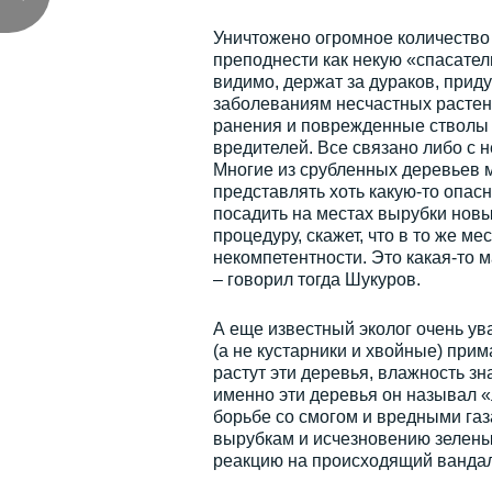
Уничтожено огромное количество 
преподнести как некую «спасател
видимо, держат за дураков, прид
заболеваниям несчастных растен
ранения и поврежденные стволы 
вредителей. Все связано либо с 
Многие из срубленных деревьев м
представлять хоть какую-то опас
посадить на местах вырубки новы
процедуру, скажет, что в то же м
некомпетентности. Это какая-то 
– говорил тогда Шукуров.
А еще известный эколог очень ув
(а не кустарники и хвойные) прим
растут эти деревья, влажность з
именно эти деревья он называл 
борьбе со смогом и вредными газ
вырубкам и исчезновению зеленых
реакцию на происходящий вандал