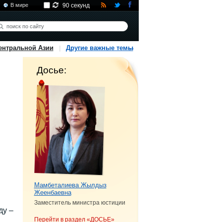
В мире
90 секунд
ентральной Азии
Другие важные темы
Досье:
Мамбеталиева Жылдыз
Жеенбаевна
Заместитель министра юстиции
ду –
Перейти в раздел «ДОСЬЕ»