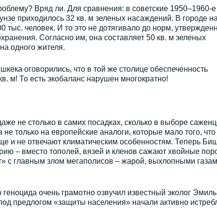
роблему? Вряд ли. Для сравнения: в советские 1950–1960-е
нзе приходилось 32 кв. м зеленых насаждений. В городе на
0 тыс. человек. И то это не дотягивало до норм, утвержден
ранения. Согласно им, она составляет 50 кв. м зеленых
на одного жителя.
кека оговорились, что в той же столице обеспеченность
в. м! То есть экобаланс нарушен многократно!
аже не столько в самих посадках, сколько в выборе саженц
 не только на европейские аналоги, которые мало того, что
ще и не отвечают климатическим особенностям. Теперь Би
рию – вместо тополей, вязей и кленов сажают хвойные пор
т» с главным злом мегаполисов – жарой, выхлопными газам
о геноцида очень грамотно озвучил известный эколог Эмиль
 под предлогом «защиты населения» начали активно истреб