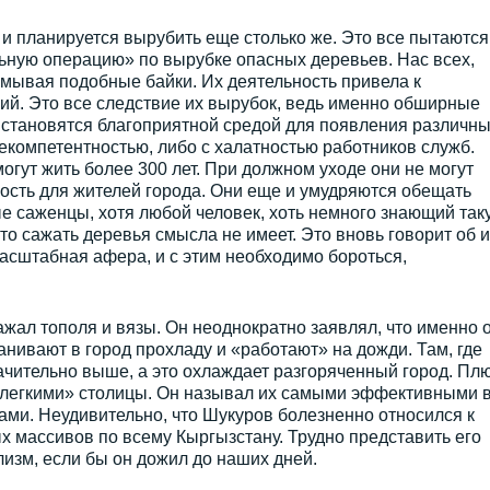
и планируется вырубить еще столько же. Это все пытаются
ьную операцию» по вырубке опасных деревьев. Нас всех,
умывая подобные байки. Их деятельность привела к
ий. Это все следствие их вырубок, ведь именно обширные
становятся благоприятной средой для появления различн
некомпетентностью, либо с халатностью работников служб.
огут жить более 300 лет. При должном уходе они не могут
ность для жителей города. Они еще и умудряются обещать
е саженцы, хотя любой человек, хоть немного знающий так
есто сажать деревья смысла не имеет. Это вновь говорит об и
масштабная афера, и с этим необходимо бороться,
ажал тополя и вязы. Он неоднократно заявлял, что именно 
анивают в город прохладу и «работают» на дожди. Там, где
начительно выше, а это охлаждает разгоряченный город. Пл
«легкими» столицы. Он называл их самыми эффективными 
ами. Неудивительно, что Шукуров болезненно относился к
 массивов по всему Кыргызстану. Трудно представить его
изм, если бы он дожил до наших дней.