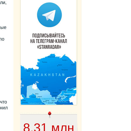
ли,
ные
по
что
снил
8,31 млн