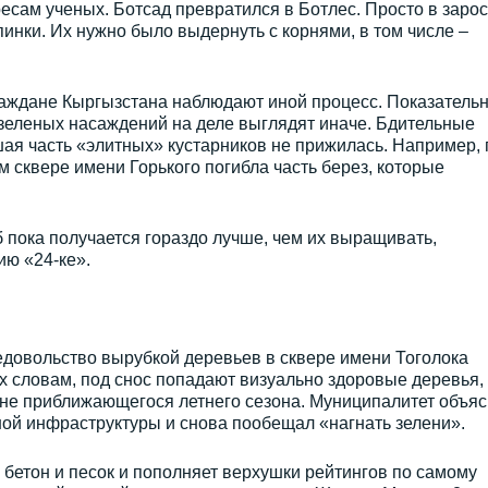
ресам ученых. Ботсад превратился в Ботлес. Просто в зарос
пинки. Их нужно было выдернуть с корнями, в том числе –
раждане Кыргызстана наблюдают иной процесс. Показатель
 зеленых насаждений на деле выглядят иначе. Бдительные
шая часть «элитных» кустарников не прижилась. Например, 
 сквере имени Горького погибла часть берез, которые
б пока получается гораздо лучше, чем их выращивать,
ию «24-ке».
едовольство вырубкой деревьев в сквере имени Тоголока
х словам, под снос попадают визуально здоровые деревья, 
не приближающегося летнего сезона. Муниципалитет объя
ой инфраструктуры и снова пообещал «нагнать зелени».
бетон и песок и пополняет верхушки рейтингов по самому