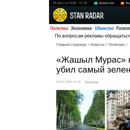
09 Августа 2026
01:34
Казахстан
Кы
Политика
Экономика
Общество
Религи
По вопросам рекламы обращатьс
Главная страница
/
Новости
/
Политика
/
«Жашыл Мурас» на
убил самый зеле
09.04.2026 14:00
Политика