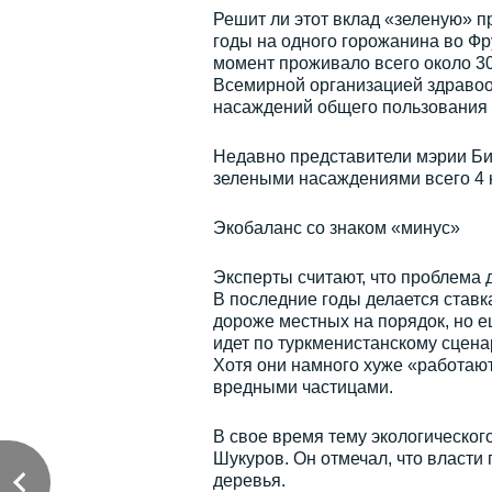
Решит ли этот вклад «зеленую» п
годы на одного горожанина во Фру
момент проживало всего около 30
Всемирной организацией здравоох
насаждений общего пользования 
Недавно представители мэрии Биш
зелеными насаждениями всего 4 к
Экобаланс со знаком «минус»
Эксперты считают, что проблема д
В последние годы делается ставка
дороже местных на порядок, но е
идет по туркменистанскому сцена
Хотя они намного хуже «работаю
вредными частицами.
В свое время тему экологическог
Шукуров. Он отмечал, что власти
деревья.