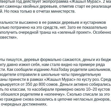
четвертый год действует экопрограмма «Жашыл Мурас». 2 м
ил саженцы хвойных деревьев, отметив старт ее реализаци
. Но пока только в отчетах министерств.
реальности высажено в ее рамках деревьев и кустарников
ько потрачено на это средств, нет. Зато ее показательно
аполучить очередной транш на «зеленый проект». Особенно
овестки».
четы пишутся, деревья формально сажаются, деньги из бюдж
акту давно изжил себя, нам стало видно на примере ряда
ти. Как сообщили изданию AsiaToday родители школьников
оводители отправили в школьные чаты принудительную
язаны принести в рамках «Жашыл Мурас» по кусту роз. Сред
рьируется от 350 до 800 сомов. Деньги активно собирались
ть по классам, то насобирали примерно около 10–20 кустов 
обошелся родителям в «копеечку». Сколько списали за это 
но граждане снова оказались в цепочке негласных доноров,
б очередных достижениях.