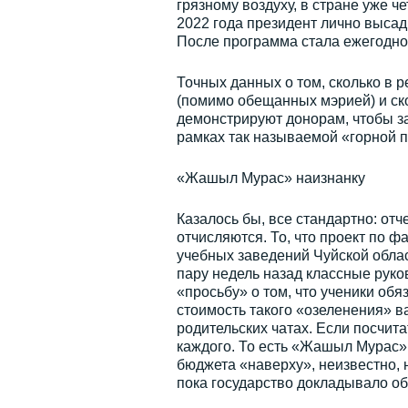
грязному воздуху, в стране уже 
2022 года президент лично высад
После программа стала ежегодной
Точных данных о том, сколько в 
(помимо обещанных мэрией) и скол
демонстрируют донорам, чтобы з
рамках так называемой «горной п
«Жашыл Мурас» наизнанку
Казалось бы, все стандартно: от
отчисляются. То, что проект по ф
учебных заведений Чуйской облас
пару недель назад классные рук
«просьбу» о том, что ученики об
стоимость такого «озеленения» ва
родительских чатах. Если посчита
каждого. То есть «Жашыл Мурас» 
бюджета «наверху», неизвестно, 
пока государство докладывало о