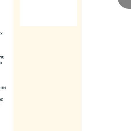
ых
ую
х
они
юс
в