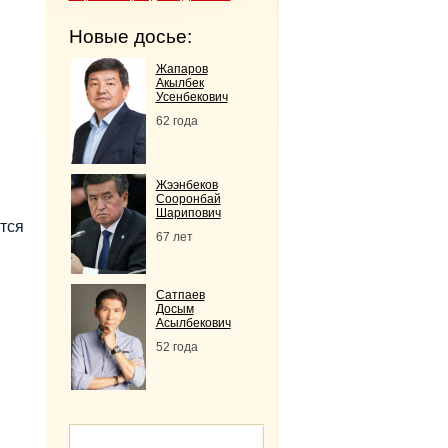
Новые досье:
Жапаров
Акылбек
Усенбекович
62 года
в
.
Жээнбеков
Сооронбай
Шарипович
тся
67 лет
Сатпаев
Досым
Асылбекович
52 года