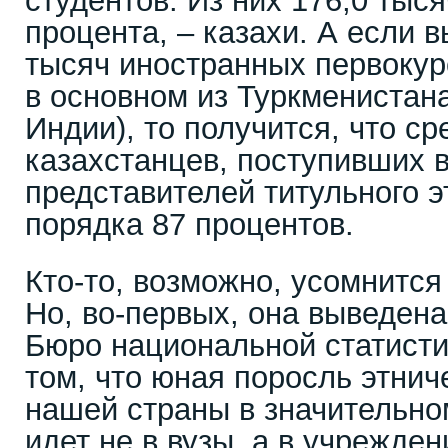
студентов. Из них 176,0 тыся
процента, – казахи. А если 
тысяч иностранных первокур
в основном из Туркменистана
Индии), то получится, что с
казахстанцев, поступивших в
представителей титульного 
порядка 87 процентов.
Кто-то, возможно, усомнится
Но, во-первых, она выведен
Бюро национальной статистик
том, что юная поросль этни
нашей страны в значительн
идет не в вузы, а в учрежден