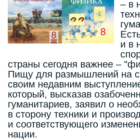
– в 
тех
гум
Есть
и в 
спор
страны сегодня важнее – "фи
Пищу для размышлений на с
своим недавним выступление
который, высказав озабочен
гуманитариев, заявил о нео
в сторону техники и произво
и соответствующего изменен
нации.