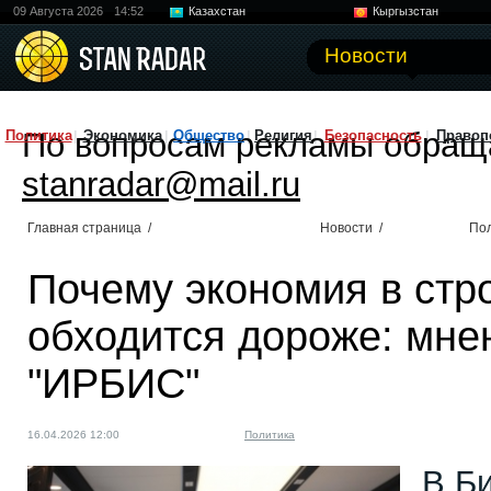
09 Августа 2026
14:52
Казахстан
Кыргызстан
Узбекистан
Китай
Новости
По вопросам рекламы обращ
Политика
Экономика
Общество
Религия
Безопасность
Правоп
stanradar@mail.ru
Главная страница
/
Новости
/
По
Почему экономия в стр
обходится дороже: мне
"ИРБИС"
16.04.2026 12:00
Политика
В Б