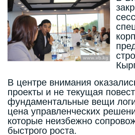
зак
сесс
спе
кор
пре
стр
Кыр
В центре внимания оказалис
проекты и не текущая повест
фундаментальные вещи логи
цена управленческих решени
которые неизбежно сопрово
быстрого роста.