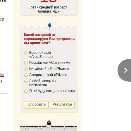
ате
лет - средний возраст
боевика ИДУ
ти,
Какой вакциной от
коронавируса Вы предпочли
бы привиться?
Европейской
«AstraZeneca»
Российской «Спутник V»
Китайской «SinoPharm»
le/
Американской «Pfizer»
Любой, лишь бы
бесплатно
Я не буду вакцинироваться