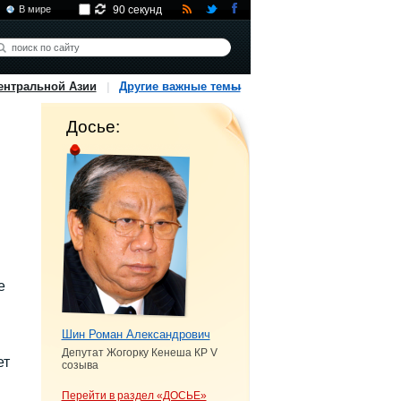
В мире
90 секунд
ентральной Азии
Другие важные темы
Досье:
е
Шин Роман Александрович
Депутат Жогорку Кенеша КР V
ет
созыва
Перейти в раздел «ДОСЬЕ»