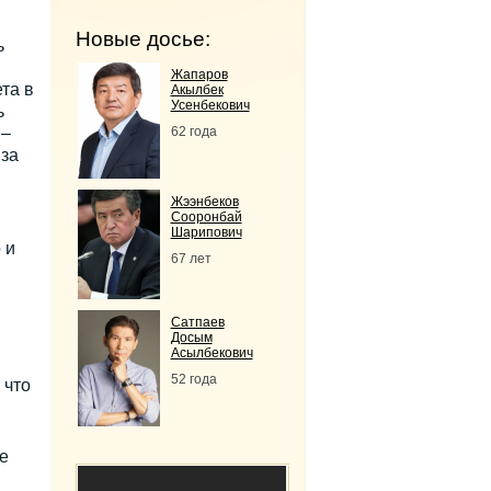
Новые досье:
ь
Жапаров
та в
Акылбек
Усенбекович
ь
 –
62 года
 за
.
Жээнбеков
Сооронбай
Шарипович
 и
67 лет
Сатпаев
Досым
Асылбекович
52 года
 что
е