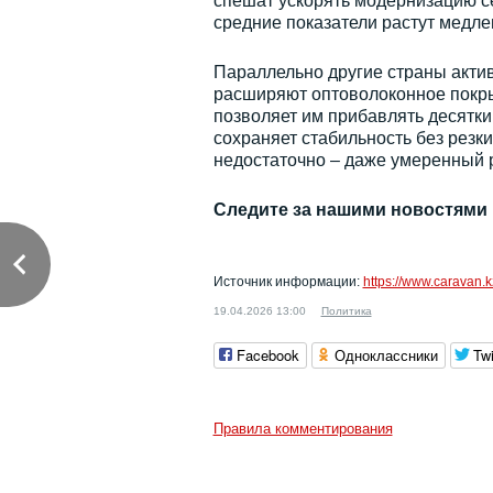
спешат ускорять модернизацию сет
средние показатели растут медле
Параллельно другие страны актив
расширяют оптоволоконное покры
позволяет им прибавлять десятки 
сохраняет стабильность без резки
недостаточно – даже умеренный р
Следите за нашими новостями
Источник информации:
https://www.caravan.k
19.04.2026 13:00
Политика
Facebook
Одноклассники
Twi
Правила комментирования