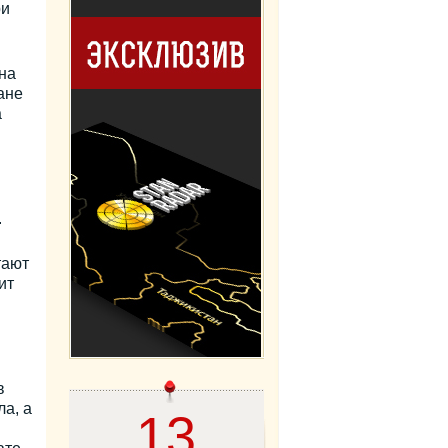
ри
на
ане
а
.
тают
ит
в
а, а
13