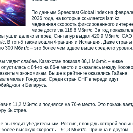
По данным Speedtest Global Index на феврал
2026 года, на которые ссылается lsm.kz,
медианная скорость фиксированного интерне
мире достигла 118,8 Мбит/с. За год показател
еры ушли далеко вперед: Сингапур выдал 420,9 Мбит/с, ОАЭ
ит/с. В топ-5 также вошли Франция и Исландия. Даже страны
о 300 Мбит/с – это более чем вдвое выше среднего уровня
ыглядит слабее. Казахстан показал 88,1 Мбит/с – ниже
 опустилась с 84-го на 86-е место и оказалась между Косово
развитым экономикам. Выше в рейтинге оказались Гайана,
Гватемала и Гондурас. Среди стран СНГ впереди идут
рбайджан и Беларусь.
бавил 11,2 Мбит/с и поднялся на 76-е место. Это показывает,
ру быстрее.
не выглядит убедительным. Россия, площадь которой больш
т более высокую скорость – 91,3 Мбит/с. Причина в другом –