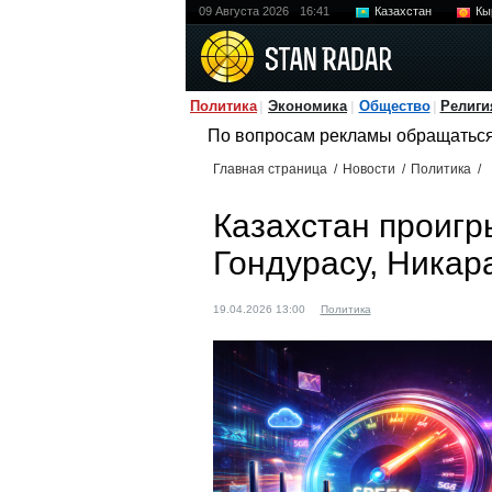
09 Августа 2026
16:41
Казахстан
Кы
Политика
Экономика
Общество
Религи
По вопросам рекламы обращатьс
Главная страница
/
Новости
/
Политика
/
Казахстан проигр
Гондурасу, Никар
19.04.2026 13:00
Политика