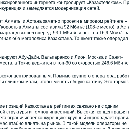
фиксированного интернета контролирует «Казахтелеком». П
нкуренция и замедляется модернизация сетей.
ет. Алматы и Астана заметно просели в мировом рейтинге – 
Скорость в Алматы составила 92 Мбит/с (108-е место), в Аст
амарканд вышел вперед: 93,1 Мбит/с и рост на 16,9 Мбит/с з
богнал оба мегаполиса Казахстана. Ташкент также опередил
идируют Абу-Даби, Вальпараисо и Лион. Москва и Санкт-
места, а Токио держится в топ-30 со скоростью 246,6 Мбит/с
сококонцентрированным. Помимо крупного оператора, рабо
ли слишком малы, чтобы менять общую картину. Это тормоз
е позиций Казахстана в рейтингах связано не с одним
ой структуры и темпов инвестиций. Высокая концентрация 
та ограничивает конкуренцию: крупный игрок задает правил
масштабно влиять на рынок. В такой модели операторы не