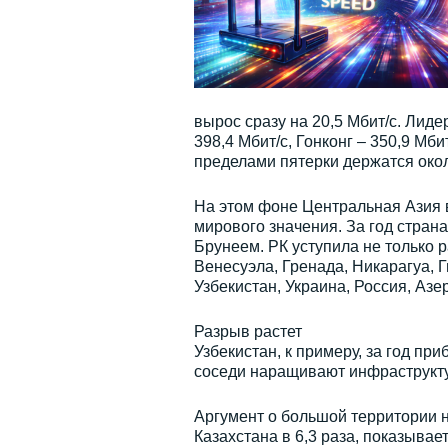
вырос сразу на 20,5 Мбит/с. Лид
398,4 Мбит/с, Гонконг – 350,9 Мб
пределами пятерки держатся окол
На этом фоне Центральная Азия в
мирового значения. За год страна
Брунеем. РК уступила не только 
Венесуэла, Гренада, Никарагуа, 
Узбекистан, Украина, Россия, Азе
Разрыв растет
Узбекистан, к примеру, за год при
соседи наращивают инфраструкту
Аргумент о большой территории 
Казахстана в 6,3 раза, показывае