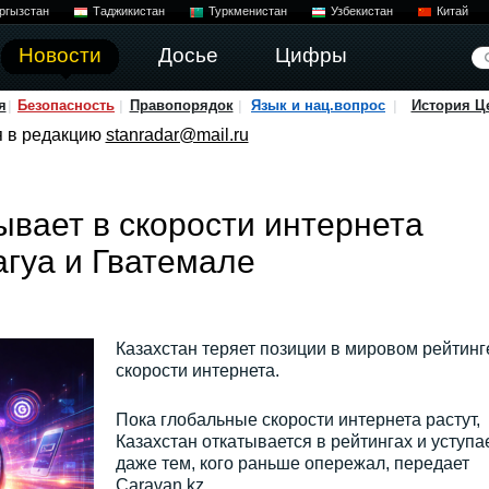
ргызстан
Таджикистан
Туркменистан
Узбекистан
Китай
Новости
Досье
Цифры
я
Безопасность
Правопорядок
Язык и нац.вопрос
История Ц
я в редакцию
stanradar@mail.ru
ывает в скорости интернета
агуа и Гватемале
Казахстан теряет позиции в мировом рейтинг
скорости интернета.
Пока глобальные скорости интернета растут,
Казахстан откатывается в рейтингах и уступа
даже тем, кого раньше опережал, передает
Caravan.kz.