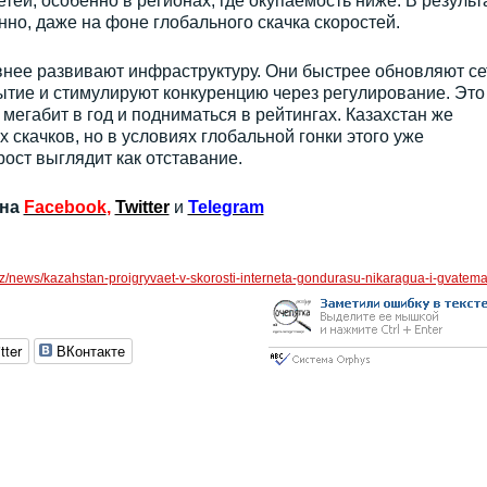
ей, особенно в регионах, где окупаемость ниже. В результ
нно, даже на фоне глобального скачка скоростей.
нее развивают инфраструктуру. Они быстрее обновляют се
тие и стимулируют конкуренцию через регулирование. Это
мегабит в год и подниматься в рейтингах. Казахстан же
х скачков, но в условиях глобальной гонки этого уже
ост выглядит как отставание.
 на
Facebook
,
Twitter
и
Telegram
z/news/kazahstan-proigryvaet-v-skorosti-interneta-gondurasu-nikaragua-i-gvatema
tter
ВКонтакте