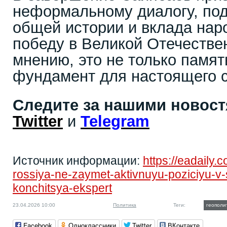
неформальному диалогу, под
общей истории и вклада нар
победу в Великой Отечествен
мнению, это не только памят
фундамент для настоящего с
Следите за нашими новос
Twitter
и
Telegram
Источник информации:
https://eadaily.
rossiya-ne-zaymet-aktivnuyu-poziciyu-v-
konchitsya-ekspert
23.04.2026 10:00
Политика
Теги:
геополи
Facebook
Одноклассники
Twitter
ВКонтакте