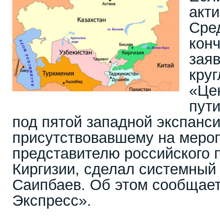
акт
Сред
конч
зая
круг
«Це
пути
под пятой западной экспанс
присутствовавшему на меро
представителю российского 
Киргизии, сделал системный
Саипбаев. Об этом сообщает
Экспресс».