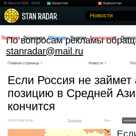
09 Августа 2026
04:09
Казахстан
Кыргызстан
Узбекистан
Китай
Новости
По вопросам рекламы обращ
Политика
Экономика
Общество
Религия
Безопасность
Правоп
stanradar@mail.ru
Главная страница
/
Новости
/
По
Если Россия не займет
позицию в Средней Ази
кончится
23.04.2026 10:00
Политика
Теги:
геополи
Есл