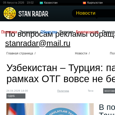
09 Августа 2026
19:02
Казахстан
Кыргызстан
Узбекистан
Китай
Новости
По вопросам рекламы обращ
Политика
Экономика
Общество
Религия
Безопасность
Правоп
stanradar@mail.ru
Главная страница
/
Новости
/
По
Узбекистан – Турция: п
рамках ОТГ вовсе не б
24.04.2026 14:00
Политика
Теги:
многове
ОДКБ
В п