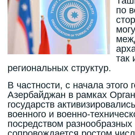
Таш
по 
стор
мог
меж
арх
так
региональных структур.
В частности, с начала этого 
Азербайджан в рамках Орган
государств активизировались
военного и военно-техническ
посредством разнообразных 
сопровождается ростом чис