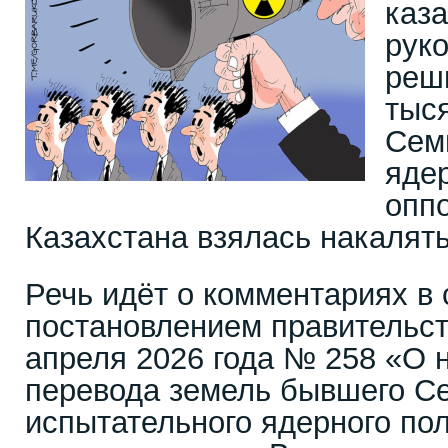
каз
руко
реш
тыс
Сем
ядер
опп
Казахстана взялась накалять
Речь идёт о комментариях в 
постановлением правительст
апреля 2026 года № 258 «О 
перевода земель бывшего С
испытательного ядерного пол