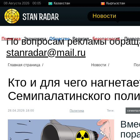
08 Августа 2026
00:05
Казахстан
Кыргызстан
Узбекистан
Китай
Новости
По вопросам рекламы обращ
Политика
Экономика
Общество
Религия
Безопасность
Правоп
stanradar@mail.ru
Главная страница
/
Новости
/
По
Кто и для чего нагнетае
Семипалатинского поли
28.04.2026 18:00
Политика
Теги:
семипал
Вме
пора