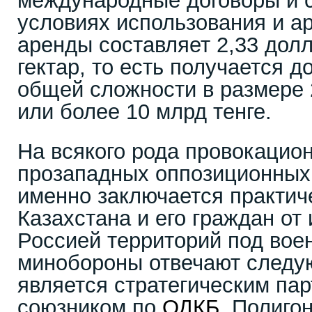
международные договоры и 
условиях использования и а
аренды составляет 2,33 дол
гектар, то есть получается д
общей сложности в размере 
или более 10 млрд тенге.
На всякого рода провокацио
прозападных оппозиционных 
именно заключается практич
Казахстана и его граждан от
Россией территорий под вое
минобороны отвечают следу
является стратегическим па
союзником по
ОДКБ
. Полиго