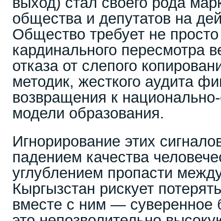
выход) стал своего рода ма
общества и депутатов на де
Общество требует не просто
кардинального пересмотра в
отказа от слепого копирован
методик, жесткого аудита фи
возвращения к национально
модели образования.
Игнорирование этих сигналов
падением качества человечес
углублением пропасти между
Кыргызстан рискует потерять
вместе с ним — суверенное 
это непозволительно высоку