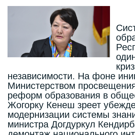
Сис
обр
Рес
один
криз
независимости. На фоне ин
Министерством просвещени
реформ образования в общес
Жогорку Кенеш зреет убежде
модернизации системы знани
министра Догдуркул Кендирб
демонтаж национального инт