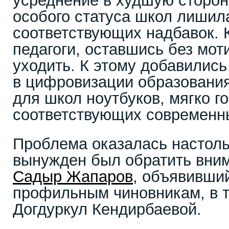
усреднение в худшую сторон
особого статуса школ лишил
соответствующих надбавок.
педагоги, оставшись без мот
уходить. К этому добавилис
в цифровизации образования
для школ ноутбуков, мягко го
соответствующих современн
Проблема оказалась настольк
вынужден был обратить вни
Садыр Жапаров
, объявивши
профильным чиновникам, в т
Догдуркул Кендирбаевой.