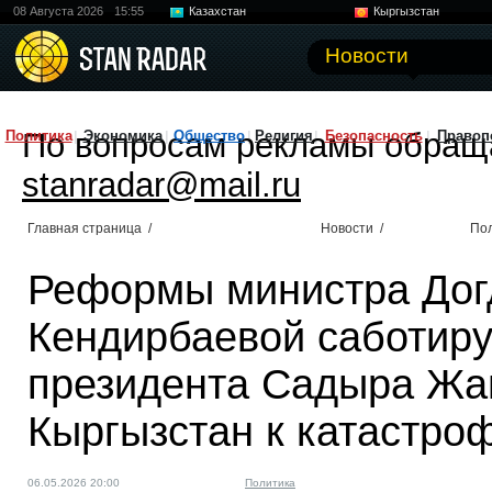
08 Августа 2026
15:55
Казахстан
Кыргызстан
Узбекистан
Китай
Новости
По вопросам рекламы обращ
Политика
Экономика
Общество
Религия
Безопасность
Правоп
stanradar@mail.ru
Главная страница
/
Новости
/
По
Реформы министра Дог
Кендирбаевой саботиру
президента Садыра Жа
Кыргызстан к катастро
06.05.2026 20:00
Политика