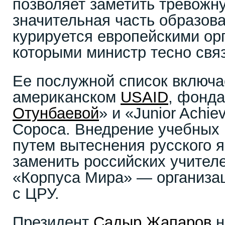
позволяет заметить тревожн
значительная часть образо
курируется европейскими ор
которыми министр тесно свя
Ее послужной список включа
американском
USAID
, фонд
Отунбаевой
» и «Junior Achie
Сороса. Внедрение учебных
путем вытеснения русского 
заменить российских учител
«Корпуса Мира» — организац
с ЦРУ.
Президент
Садыр Жапаров
н