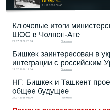
Гитлер и...
21.11.2024 08:00
Релоканты три года
Ключевые итоги министерс
спустя. Часть 1
16.06.2025 08:00
ШОС в Чолпон-Ате
27.07.2026 20:00
Политика
Бишкек заинтересован в у
интеграции с российским 
27.07.2026 12:00
Политика
НГ: Бишкек и Ташкент про
общее будущее
27.07.2026 08:00
Политика