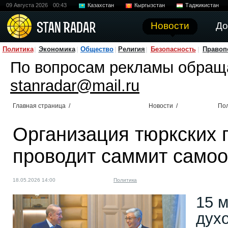
09 Августа 2026
00:43
Казахстан
Кыргызстан
Таджикистан
Новости
До
Политика
Экономика
Общество
Религия
Безопасность
Правоп
По вопросам рекламы обращ
stanradar@mail.ru
Главная страница
/
Новости
/
По
Организация тюркских 
проводит саммит само
18.05.2026 14:00
Политика
15 м
дух