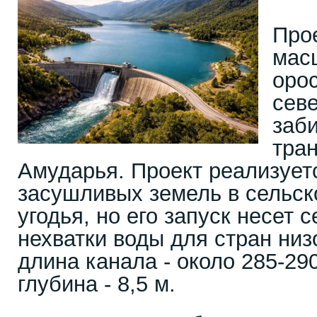
Прое
мас
оро
сев
заб
тра
Амударья. Проект реализует
засушливых земель в сельс
угодья, но его запуск несет 
нехватки воды для стран ни
длина канала - около 285-290
глубина - 8,5 м.