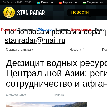
08 Августа 2026
07:46
Казахстан
Кыргызстан
Таджикистан
Новости
По вопросам рекламы обращ
Политика
Экономика
Общество
Религия
Безопасность
Правоп
stanradar@mail.ru
Главная страница
/
Новости
/
По
Дефицит водных ресурс
Центральной Азии: рег
сотрудничество и афга
11.06.2026 16:00
Политика