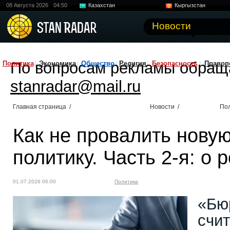
08 Августа 2026
04:50
Казахстан
Кыргызстан
Узбекистан
Китай
Новости
По вопросам рекламы обращ
Политика
Экономика
Общество
Религия
Безопасность
Правоп
stanradar@mail.ru
Главная страница
/
Новости
/
По
Как не провалить нов
политику. Часть 2-я: о 
01.07.2026 06:00
Политика
«Бю
счит