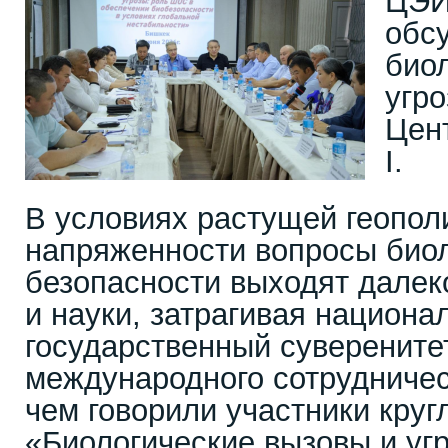
ЦЭИ
обс
био
угро
Цен
I.
В условиях растущей геопол
напряженности вопросы био
безопасности выходят далек
и науки, затрагивая национа
государственный суверените
международного сотрудничес
чем говорили участники круг
«Биологические вызовы и уг