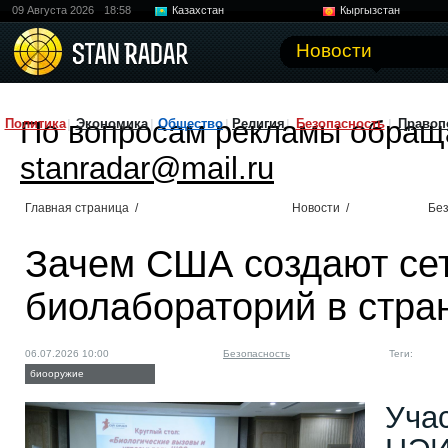
09 Августа 2026
18:58
Казахстан
Кыргызстан
Узбекистан
Китай
Новости
По вопросам рекламы обращ
Политика
Экономика
Общество
Религия
Безопасность
Правоп
stanradar@mail.ru
Главная страница
/
Новости
/
Без
Зачем США создают се
биолабораторий в стра
06.07.2026 10:00
Безопасность
Теги:
биооружие
Учас