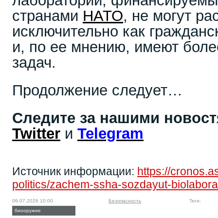
лаборатории, финансируемы
странами
НАТО
, не могут р
исключительно как гражданс
и, по ее мнению, имеют бол
задач.
Продолжение следует…
Следите за нашими новос
Twitter
и
Telegram
Источник информации:
https://cronos.a
politics/zachem-ssha-sozdayut-biolaborato
06.07.2026 10:00
Безопасность
Теги:
биооружие