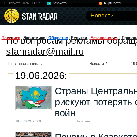
10 Августа 2026
14:57
Казахстан
Кыргызстан
Узбекистан
Китай
Новости
По вопросам рекламы обращ
Политика
Экономика
Общество
Религия
Безопасность
Правоп
stanradar@mail.ru
Главная страница
/
Новости
/
19.
19.06.2026:
Страны Центральн
рискуют потерять 
войн
19.06.2026 20:00
Политика