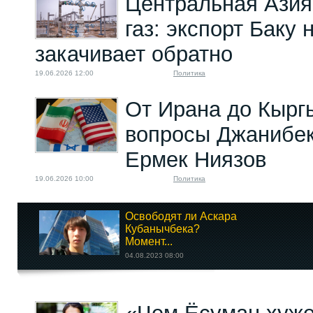
Центральная Азия
газ: экспорт Баку
закачивает обратно
19.06.2026 12:00
Политика
От Ирана до Кырг
вопросы Джанибек
Ермек Ниязов
19.06.2026 10:00
Политика
Освободят ли Аскара
Кубанычбека?
Момент...
04.08.2023 08:00
Коррумпированный
сотрудник...