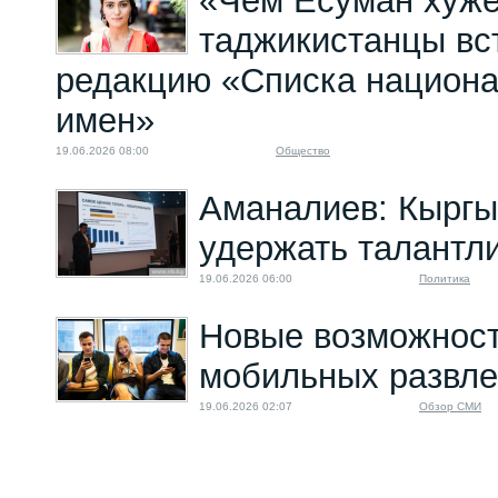
«Чем Ёсуман хуже
07.02.2025 08:00
таджикистанцы вс
редакцию «Списка национа
имен»
19.06.2026 08:00
Общество
Аманалиев: Кыргы
удержать талантл
19.06.2026 06:00
Политика
Новые возможнос
мобильных развле
19.06.2026 02:07
Обзор СМИ