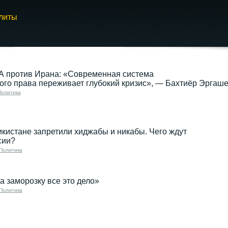
литы
А против Ирана: «Современная система
го права переживает глубокий кризис», — Бахтиёр Эргаш
Политика
кистане запретили хиджабы и никабы. Чего ждут
сии?
Политика
а заморозку все это дело»
Политика