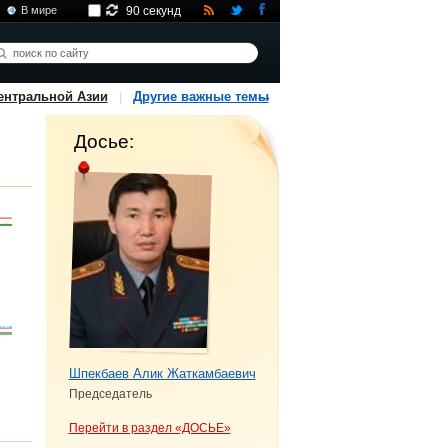
В мире
90 секунд
ентральной Азии
Другие важные темы
Досье:
Шпекбаев Алик Жаткамбаевич
Председатель
Перейти в раздел «ДОСЬЕ»