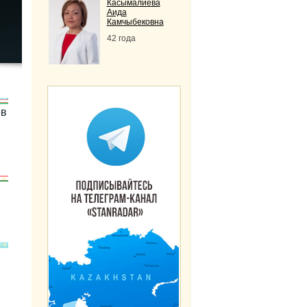
Касымалиева
Аида
Камчыбековна
42 года
ев