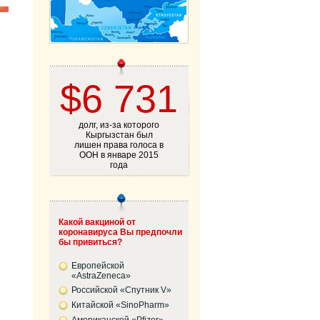
$6 731
долг, из-за которого
Кыргызстан был
лишен права голоса в
ООН в январе 2015
года
Какой вакциной от
коронавируса Вы предпочли
бы привиться?
Европейской
«AstraZeneca»
Российской «Спутник V»
Китайской «SinoPharm»