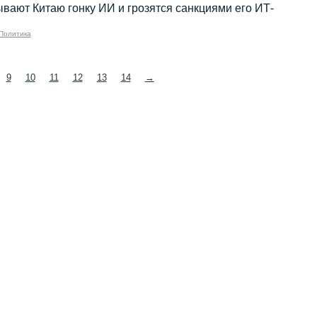
ают Китаю гонку ИИ и грозятся санкциями его ИТ-
Политика
9
10
11
12
13
14
→