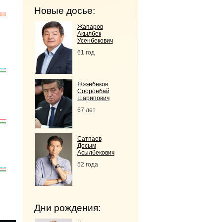
Новые досье:
Жапаров
Акылбек
Усенбекович
61 год
Жээнбеков
Сооронбай
Шарипович
67 лет
Сатпаев
Досым
Асылбекович
52 года
Дни рождения: