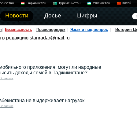
ргызстан
Таджикистан
Туркменистан
Узбекистан
Китай
Новости
Досье
Цифры
я
Безопасность
Правопорядок
Язык и нац.вопрос
История Ц
я в редакцию
stanradar@mail.ru
 мобильного приложения: могут ли народные
высить доходы семей в Таджикистане?
Политика
збекистана не выдерживает нагрузок
Политика