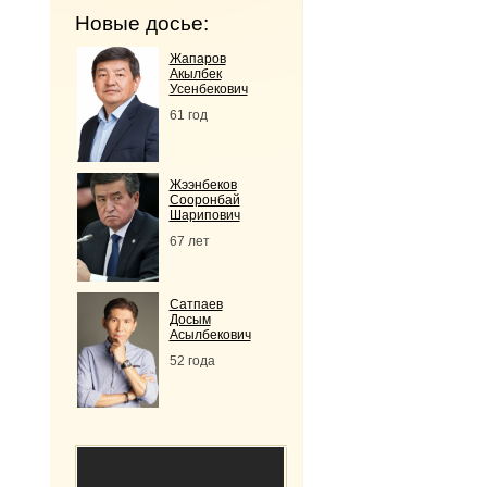
Новые досье:
Жапаров
Акылбек
Усенбекович
61 год
Жээнбеков
Сооронбай
Шарипович
67 лет
Сатпаев
Досым
Асылбекович
52 года