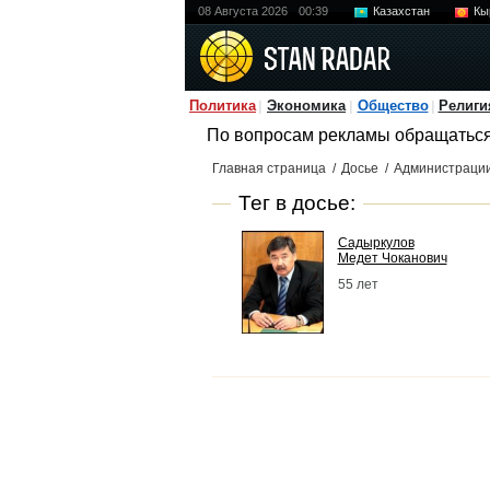
08 Августа 2026
00:39
Казахстан
Кы
Политика
Экономика
Общество
Религи
По вопросам рекламы обращатьс
Главная страница
/
Досье
/
Администрации
Тег в досье:
Садыркулов
Медет Чоканович
55 лет