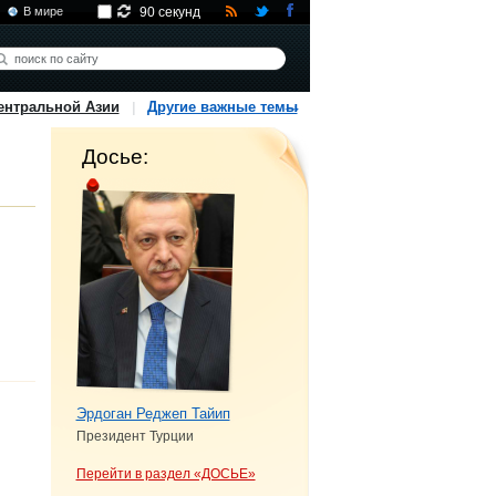
В мире
90 секунд
ентральной Азии
Другие важные темы
Досье:
Эрдоган Реджеп Тайип
Президент Турции
Перейти в раздел «ДОСЬЕ»