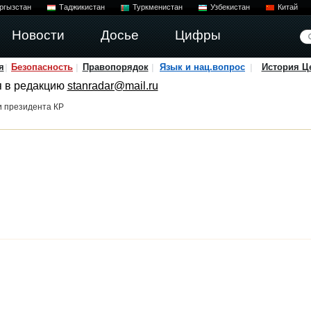
ргызстан
Таджикистан
Туркменистан
Узбекистан
Китай
Новости
Досье
Цифры
я
Безопасность
Правопорядок
Язык и нац.вопрос
История Ц
я в редакцию
stanradar@mail.ru
 президента КР