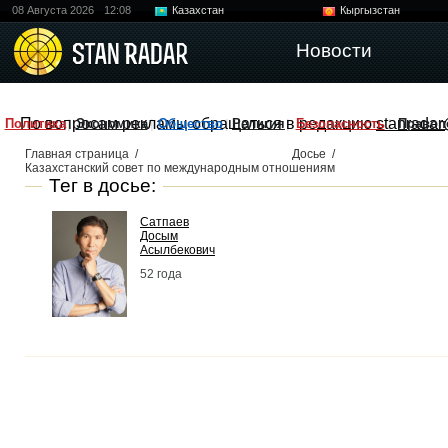
08 Августа 2026
12:08
Казахстан
Кыргызстан
Узбекистан
Китай
Новости
По вопросам рекламы обращаться в редакцию
stanradar
Политика
Экономика
Общество
Религия
Безопасность
Правоп
Главная страница
/
Досье
/
Казахстанский совет по международным отношениям
Тег в досье:
Сатпаев
Досым
Асылбекович
52 года