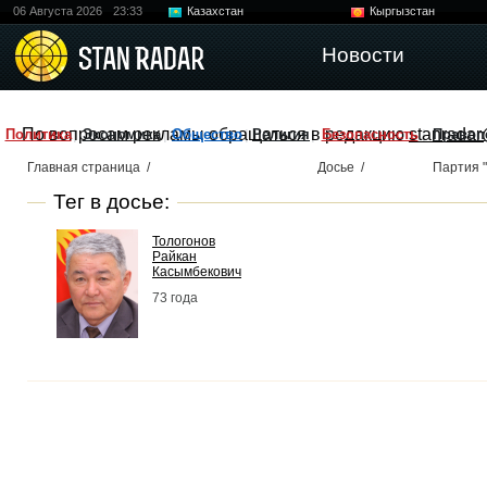
06 Августа 2026
23:33
Казахстан
Кыргызстан
Узбекистан
Китай
Новости
По вопросам рекламы обращаться в редакцию
stanradar
Политика
Экономика
Общество
Религия
Безопасность
Правоп
Главная страница
/
Досье
/
Партия 
Тег в досье:
Тологонов
Райкан
Касымбекович
73 года