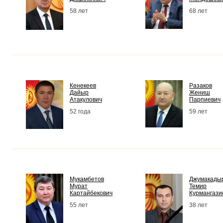
58 лет
68 лет
Кенекеев
Разаков
Дайыр
Жениш
Атакулович
Парпиевич
52 года
59 лет
Мукамбетов
Джумакады
Мурат
Темир
Картайбекович
Курмангази
55 лет
38 лет