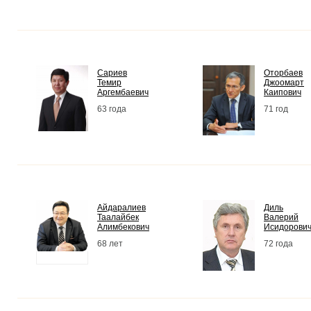
Сариев
Оторбаев
Темир
Джоомарт
Аргембаевич
Каипович
63 года
71 год
Айдаралиев
Диль
Таалайбек
Валерий
Алимбекович
Исидорови
68 лет
72 года