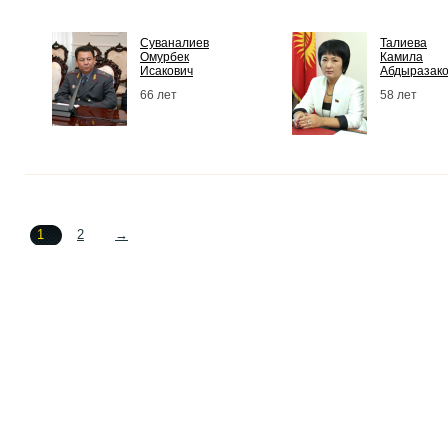
Суваналиев
Талиева
Омурбек
Камила
Исакович
Абдыразак
66 лет
58 лет
1
2
→