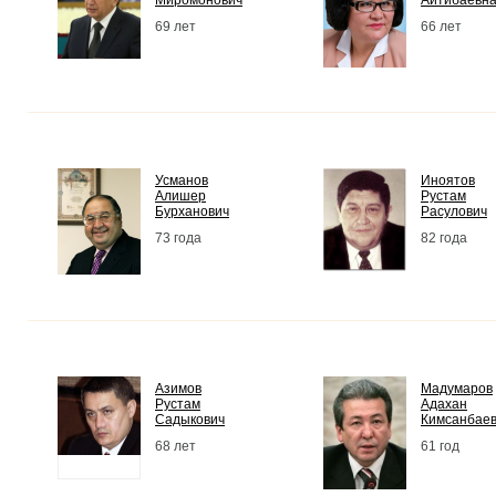
Миромонович
Айтибаевн
69 лет
66 лет
Усманов
Иноятов
Алишер
Рустам
Бурханович
Расулович
73 года
82 года
Азимов
Мадумаров
Рустам
Адахан
Садыкович
Кимсанбае
68 лет
61 год