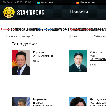
10 Августа 2026
15:04
Казахстан
Кыргызстан
Узбекистан
Китай
Новости
По вопросам рекламы обращаться в редакцию
stanradar
Политика
Экономика
Общество
Религия
Безопасность
Правоп
Главная страница
/
Досье
/
Узбекск
Тег в досье:
Карашев
Кайыпов
Аалы Азимович
Марат
Таштанови
58 лет
66 лет
Мирзиёев
Джолдошев
Шавкат
Жылдызкан