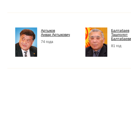
Артыков
Балтабаев
Анвар Артыкович
Ташполот
Балтабаев
74 года
81 год