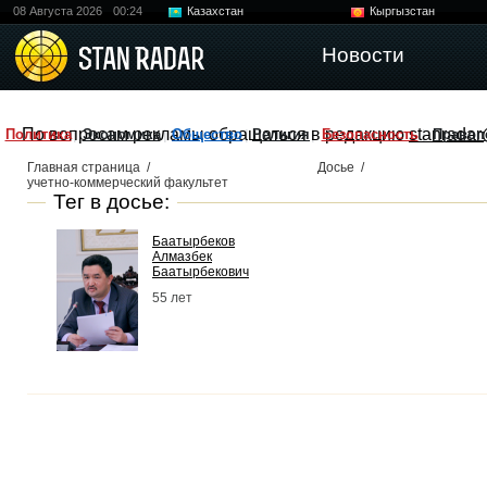
08 Августа 2026
00:24
Казахстан
Кыргызстан
Узбекистан
Китай
Новости
По вопросам рекламы обращаться в редакцию
stanradar
Политика
Экономика
Общество
Религия
Безопасность
Правоп
Главная страница
/
Досье
/
учетно-коммерческий факультет
Тег в досье:
Баатырбеков
Алмазбек
Баатырбекович
55 лет