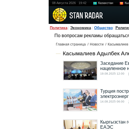
08 Августа 2026
19:42
Казахстан
Кы
Политика
Экономика
Общество
Религи
По вопросам рекламы обращатьс
Главная страница
/
Новости
/
Касымалиев
Касымалиев Адылбек Але
Заседание Е
нацеленное н
19.08.2025 12:00
Турция постр
электроэнерг
14.08.2025 06:00
Кыргызстан г
ЕАЭС