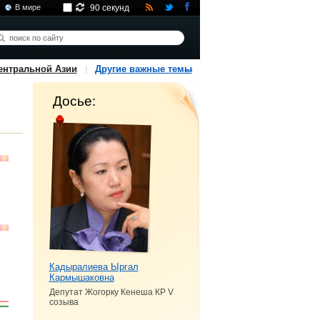
В мире
90 секунд
ентральной Азии
Другие важные темы
Досье:
Кадыралиева Ыргал
Кармышаковна
Депутат Жогорку Кенеша КР V
созыва