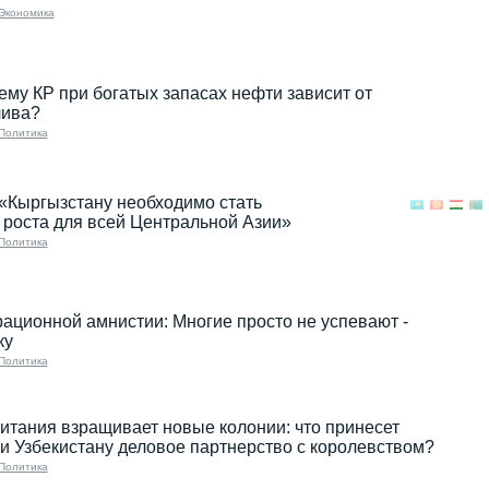
Экономика
ему КР при богатых запасах нефти зависит от
лива?
Политика
«Кыргызстану необходимо стать
роста для всей Центральной Азии»
Политика
рационной амнистии: Многие просто не успевают -
ку
Политика
итания взращивает новые колонии: что принесет
и Узбекистану деловое партнерство с королевством?
Политика