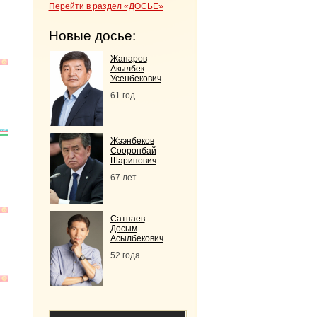
Перейти в раздел «ДОСЬЕ»
Новые досье:
Жапаров
Акылбек
Усенбекович
61 год
Жээнбеков
Сооронбай
Шарипович
67 лет
Сатпаев
Досым
Асылбекович
52 года