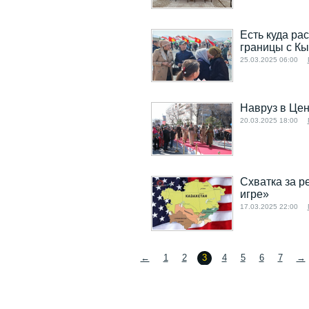
Есть куда раст
границы с К
25.03.2025 06:00
Навруз в Цен
20.03.2025 18:00
Схватка за р
игре»
17.03.2025 22:00
←
1
2
3
4
5
6
7
→