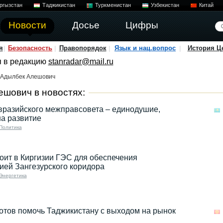
ргызстан
Таджикистан
Туркменистан
Узбекистан
Китай
Новости
Досье
Цифры
я
Безопасность
Правопорядок
Язык и нац.вопрос
История Ц
я в редакцию
stanradar@mail.ru
 Адылбек Алешович
шович в новостях:
вразийского межправсовета – единодушие,
а развитие
Политика
оит в Киргизии ГЭС для обеспечения
ией Зангезурского коридора
Энергетика
отов помочь Таджикистану с выходом на рынок