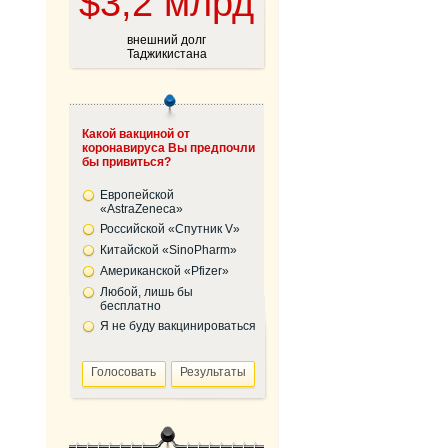
$3,2 млрд
внешний долг
Таджикистана
Какой вакциной от
коронавируса Вы предпочли
бы привиться?
Европейской
«AstraZeneca»
Российской «Спутник V»
Китайской «SinoPharm»
Американской «Pfizer»
Любой, лишь бы
бесплатно
Я не буду вакцинироваться