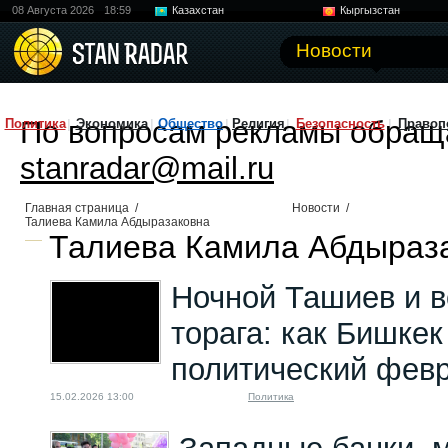
08 Августа 2026
18:59
Казахстан
Кыргызстан
Узбекистан
Китай
Новости
По вопросам рекламы обращ
Политика
Экономика
Общество
Религия
Безопасность
Правоп
stanradar@mail.ru
Главная страница
/
Новости
/
Талиева Камила Абдыразаковна
Талиева Камила Абдыраза
Ночной Ташиев и 
торага: как Бишке
политический фев
15.02.2026 13:00
Политика