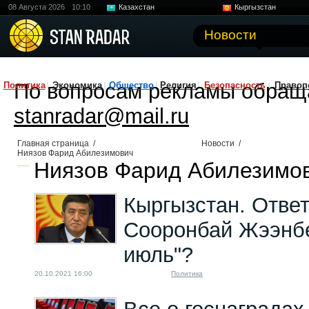
08 Августа 2026
10:10
Казахстан
Кыргызстан
Узбекистан
Китай
Новости
По вопросам рекламы обращ
Политика
Экономика
Общество
Религия
Безопасность
Правоп
stanradar@mail.ru
Главная страница
/
Новости
/
Ниязов Фарид Абилезимович
Ниязов Фарид Абилезимов
Кыргызстан. Отве
Сооронбай Жээнбе
июль"?
20.10.2021 16:00
Политика