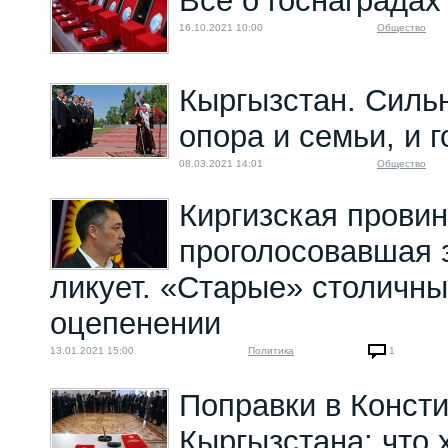
Все о госнаградах
16.10.2021 10:00
Общество
Кыргызстан. Силь
опора и семьи, и 
08.03.2021 14:01
Общество
Киргизская провин
проголосовавшая 
ликует. «Старые» столичны
оцепенении
13.01.2021 15:00
Политика
1
Поправки в Конст
Кыргызстана: что 