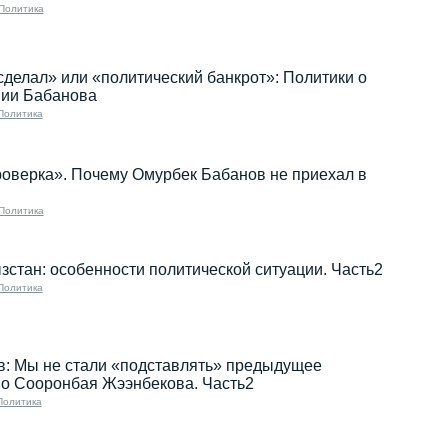
Политика
делал» или «политический банкрот»: Политики о
ии Бабанова
Политика
оверка». Почему Омурбек Бабанов не приехал в
Политика
зстан: особенности политической ситуации. Часть2
Политика
в: Мы не стали «подставлять» предыдущее
во Сооронбая Жээнбекова. Часть2
Политика