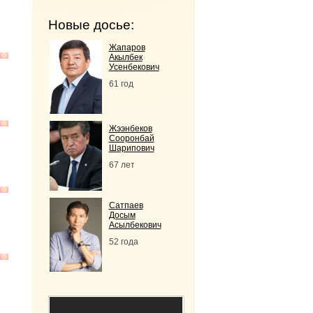
Новые досье:
Жапаров
Акылбек
Усенбекович
61 год
Жээнбеков
Сооронбай
Шарипович
67 лет
Сатпаев
Досым
Асылбекович
52 года