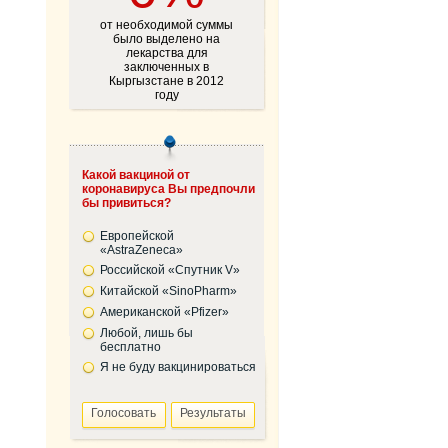
от необходимой суммы
было выделено на
лекарства для
заключенных в
Кыргызстане в 2012
году
Какой вакциной от
коронавируса Вы предпочли
бы привиться?
Европейской
«AstraZeneca»
Российской «Спутник V»
Китайской «SinoPharm»
Американской «Pfizer»
Любой, лишь бы
бесплатно
Я не буду вакцинироваться