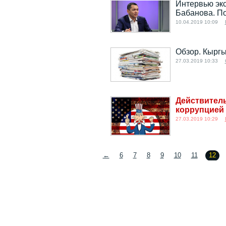
Интервью экс
Бабанова. П
10.04.2019 10:09
Обзор. Кыргы
27.03.2019 10:33
Действител
коррупцией
27.03.2019 10:29
←
6
7
8
9
10
11
12