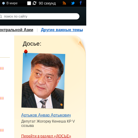
В мире
90 секунд
ентральной Азии
Другие важные темы
Досье:
Артыков Анвар Артыкович
Депутат Жогорку Кенеша КР V
созыва
Перейти в раздел «ДОСЬЕ»