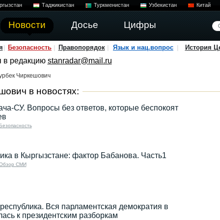
ргызстан
Таджикистан
Туркменистан
Узбекистан
Китай
Новости
Досье
Цифры
я
Безопасность
Правопорядок
Язык и нац.вопрос
История Ц
я в редакцию
stanradar@mail.ru
урбек Чиркешович
шович в новостях:
ача-СУ. Вопросы без ответов, которые беспокоят
ев
Безопасность
ика в Кыргызстане: фактор Бабанова. Часть1
Обзор СМИ
республика. Вся парламентская демократия в
лась к президентским разборкам