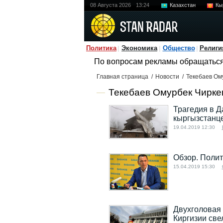
08 Августа 2026
13:24
Казахстан
Кы
Политика
Экономика
Общество
Религи
По вопросам рекламы обращатьс
Главная страница
/
Новости
/
Текебаев Ом
Текебаев Омурбек Чирке
Трагедия в Д
кыргызстанц
19.04.2019 12:30
Обзор. Полит
15.04.2019 15:30
Двухголовая 
Киргизии све