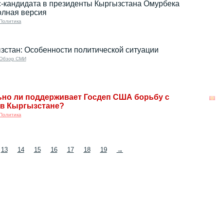
-кандидата в президенты Кыргызстана Омурбека
олная версия
Политика
зстан: Особенности политической ситуации
Обзор СМИ
ьно ли поддерживает Госдеп США борьбу с
 в Кыргызстане?
Политика
13
14
15
16
17
18
19
→