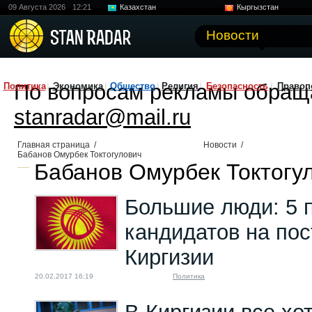
09 Августа 2026
12:21
Казахстан
Кыргызстан
Узбекистан
Китай
Новости
По вопросам рекламы обращ
Политика
Экономика
Общество
Религия
Безопасность
Правоп
stanradar@mail.ru
Главная страница
/
Новости
/
Бабанов Омурбек Токтогулович
Бабанов Омурбек Токтогул
Большие люди: 5 
кандидатов на пос
Киргизии
20.02.2017 16:19
Политика