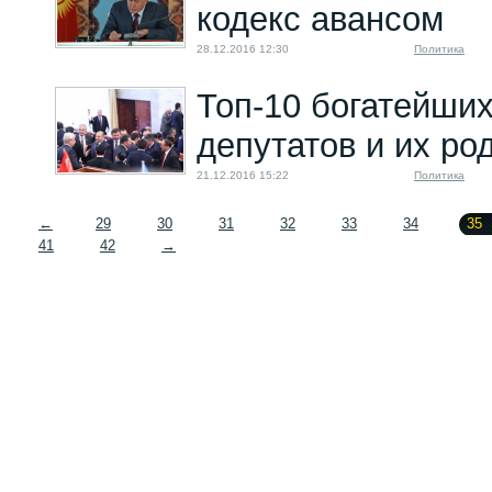
кодекс авансом
28.12.2016 12:30
Политика
Топ-10 богатейших
депутатов и их ро
21.12.2016 15:22
Политика
←
29
30
31
32
33
34
35
41
42
→