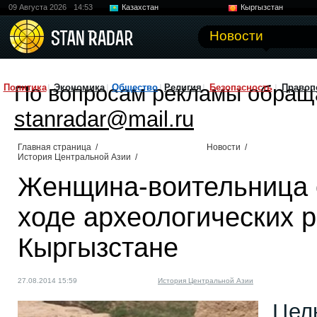
09 Августа 2026
14:53
Казахстан
Кыргызстан
Узбекистан
Китай
Новости
По вопросам рекламы обращ
Политика
Экономика
Общество
Религия
Безопасность
Правоп
stanradar@mail.ru
Главная страница
/
Новости
/
История Центральной Азии
/
Женщина-воительница 
ходе археологических р
Кыргызстане
27.08.2014 15:59
История Центральной Азии
Цел