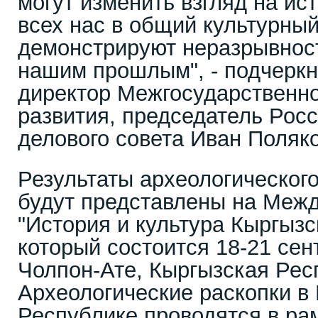
могут изменить взгляд на ис
всех нас в общий культурный
демонстрируют неразрывност
нашим прошлым", - подчеркн
директор Межгосударственн
развития, председатель Росс
делового совета Иван Поляко
Результаты археологического
будут представлены на Меж
"История и культура Кыргызск
который состоится 18-21 сен
Чолпон-Ате, Кыргызская Рес
Археологические раскопки в
Республике проводятся в ра