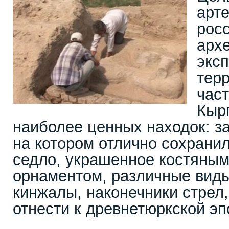
арт
росс
арх
экс
тер
час
Кыр
наиболее ценных находок: з
на котором отлично сохрани
седло, украшенное костяным
орнаментом, различные виды
кинжалы, наконечники стрел
отнести к древнетюркской эпох