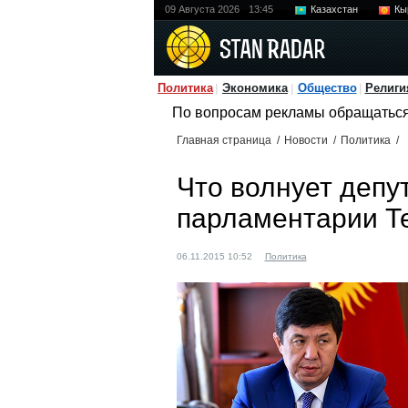
09 Августа 2026
13:45
Казахстан
Кы
Политика
Экономика
Общество
Религи
По вопросам рекламы обращатьс
Главная страница
/
Новости
/
Политика
/
Что волнует депу
парламентарии Т
06.11.2015 10:52
Политика