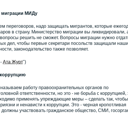
й миграции МИДу
м переговоров, надо защищать мигрантов, которые ежего
ров в страну. Министерство миграции вы ликвидировали, 
 вопросы решить не сможет. Вопросы миграции нужно отдат
ых дел, чтобы первые секретари посольств защищали наш
ности, законодательство также позволяет.
 -
Ата Журт
")
 коррупцию
 называем работу правоохранительных органов по
ловной ответственности, но это - не борьба с коррупцией, э
ходимо применять упреждающие меры – сделать так, чтобы
риязни и ненависти к коррупции. Это - черная кропотливая
й должны участвовать гражданское общество, СМИ, госорга