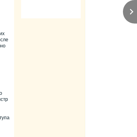
их
осле
жно
о
истр
тупа