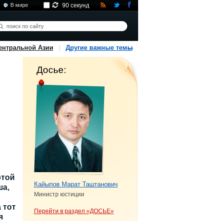
В мире
90 секунд
ентральной Азии
Другие важные темы
Досье:
этой
Кайыпов Марат Таштанович
ша,
Министр юстиции
 тот
Перейти в раздел «ДОСЬЕ»
я