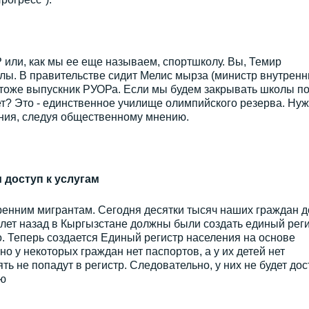
или, как мы ее еще называем, спортшколу. Вы, Темир
лы. В правительстве сидит Мелис мырза (министр внутренн
- тоже выпускник РУОРа. Если мы будем закрывать школы п
ет? Это - единственное училище олимпийского резерва. Ну
ния, следуя общественному мнению.
 доступ к услугам
ренним мигрантам. Сегодня десятки тысяч наших граждан д
лет назад в Кыргызстане должны были создать единый рег
о. Теперь создается Единый регистр населения на основе
о у некоторых граждан нет паспортов, а у их детей нет
ть не попадут в регистр. Следовательно, у них не будет дос
ию