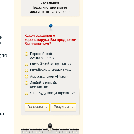
населения
Таджикистана имеет
доступ к питьевой воде
Какой вакциной от
ти
коронавируса Вы предпочли
у
бы привиться?
Европейской
, то
«AstraZeneca»
Российской «Спутник V»
Китайской «SinoPharm»
Американской «Pfizer»
Любой, лишь бы
бесплатно
Я не буду вакцинироваться
.
ет