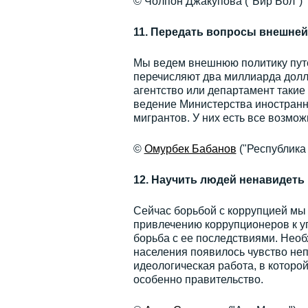
© Чолпон Джакупова ("Бир Бол")
11. Передать вопросы внешне
Мы ведем внешнюю политику путе
перечисляют два миллиарда долла
агентство или департамент такие
ведение Министерства иностранн
мигрантов. У них есть все возмож
©
Омурбек Бабанов
("Республика
12. Научить людей ненавидеть
Сейчас борьбой с коррупцией мы
привлечению коррупционеров к уго
борьба с ее последствиями. Необ
населения появилось чувство неп
идеологическая работа, в которо
особенно правительство.