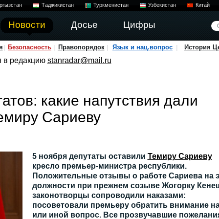
ргызстан
Таджикистан
Туркменистан
Узбекистан
Китай
Новости
Досье
Цифры
я
Безопасность
Правопорядок
Язык и нац.вопрос
История Ц
я в редакцию
stanradar@mail.ru
татов: какие напутствия дали
емиру Сариеву
5 ноября депутаты оставили
Темиру Сариеву
кресло премьер-министра республики.
Положительные отзывы о работе Сариева на 
должности при прежнем созыве Жогорку Кене
законотворцы сопроводили наказами:
посоветовали премьеру обратить внимание на
или иной вопрос. Все прозвучавшие пожелани