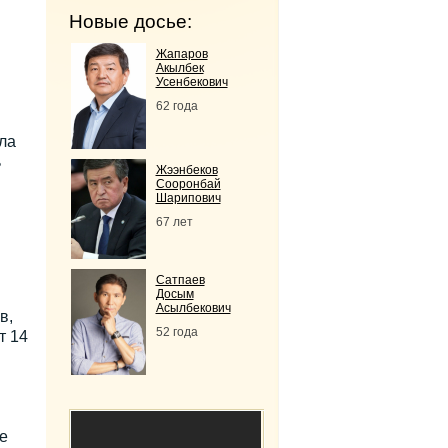
Новые досье:
Жапаров
Акылбек
Усенбекович
62 года
ла
ь
Жээнбеков
Сооронбай
Шарипович
67 лет
Сатпаев
Досым
Асылбекович
в,
52 года
т 14
е