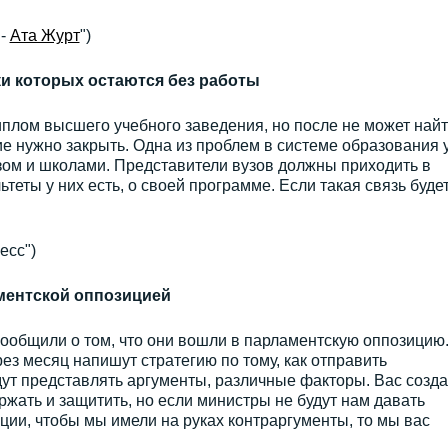
 -
Ата Журт
")
ки которых остаются без работы
плом высшего учебного заведения, но после не может най
ие нужно закрыть. Одна из проблем в системе образования 
вузом и школами. Представители вузов должны приходить в
теты у них есть, о своей программе. Если такая связь будет
есс")
аментской оппозицией
ообщили о том, что они вошли в парламентскую оппозицию
ез месяц напишут стратегию по тому, как отправить
удут представлять аргументы, различные факторы. Вас созда
жать и защитить, но если министры не будут нам давать
ии, чтобы мы имели на руках контраргументы, то мы вас