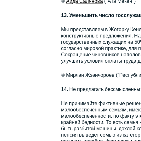
©
Аида Салянова
("Ата Мекен")
13. Уменьшить число госслужа
Мы представляем в Жогорку Кенеш
конструктивные предложения. На
государственных служащих на 50%
согласно мировой практике, для 
Сокращение чиновников наполови
улучшить условия оплаты труда 
© Мирлан Жээнчороев ("Республи
14. Не предлагать бессмысленны
Не принимайте фиктивные решени
малообеспеченным семьям, имеющи
малообеспеченности, по факту эт
крайней бедности. То есть семья 
быть разбитой машины, дохлой кл
пенсия выведет семью из категор