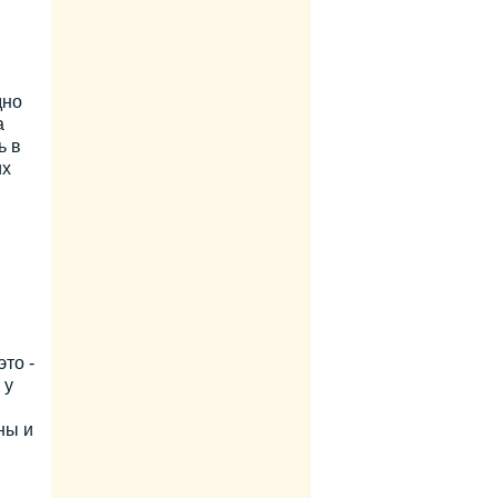
дно
а
ь в
их
то -
 у
ны и