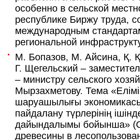
особенно в сельской местно
республике Биржу труда, 
международным стандартам
региональной инфраструкт
М. Бопазов, М. Айсина, Қ. 
Г. Щегельский – заместит
– министру сельского хозя
Мырзахметову. Тема «Елімі
шаруашылығы экономикас
пайдалану түрлерінің ішінд
дайындалымы бойынша» (О
древесины в лесопользова