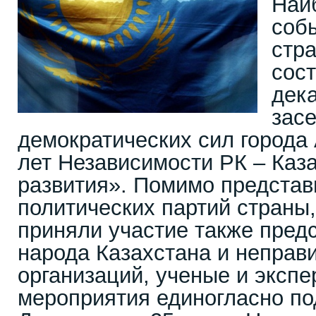
Наи
соб
стр
сос
дек
зас
демократических сил города
лет Независимости РК – Каза
развития». Помимо предста
политических партий страны
приняли участие также пред
народа Казахстана и неправ
организаций, ученые и экспе
мероприятия единогласно п