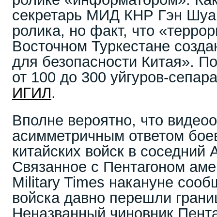
секретарь МИД КНР Гэн Шуан
ролика, но факт, что «терро
Восточном Туркестане созда
для безопасности Китая». П
от 100 до 300 уйгуров-сепар
ИГИЛ
.
Вполне вероятно, что видео
асимметричным ответом боев
китайских войск в соседний 
Связанное с Пентагоном аме
Military Times накануне сооб
войска давно перешли грани
Неназванный чиновник Пента