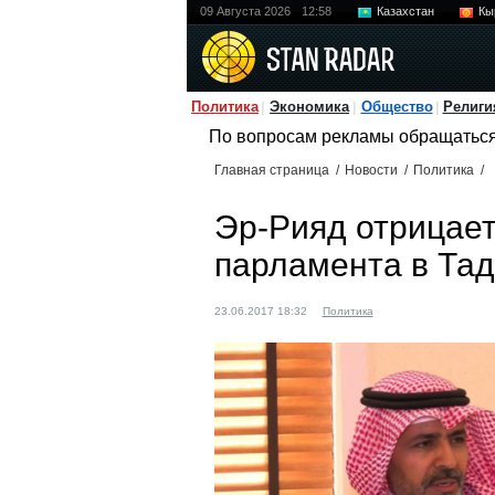
09 Августа 2026
12:58
Казахстан
Кы
Политика
Экономика
Общество
Религи
По вопросам рекламы обращатьс
Главная страница
/
Новости
/
Политика
/
Эр-Рияд отрицае
парламента в Та
23.06.2017 18:32
Политика