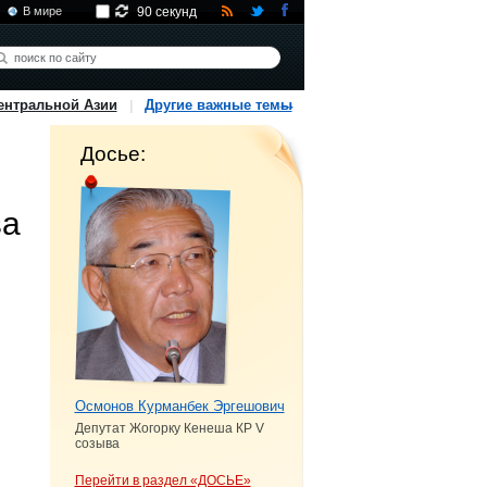
В мире
90 секунд
ентральной Азии
Другие важные темы
Досье:
ва
Осмонов Курманбек Эргешович
Депутат Жогорку Кенеша КР V
созыва
Перейти в раздел «ДОСЬЕ»