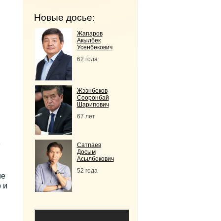
Новые досье:
Жапаров
Акылбек
Усенбекович
62 года
Жээнбеков
Сооронбай
Шарипович
67 лет
е
Сатпаев
Досым
Асылбекович
52 года
ие
 и