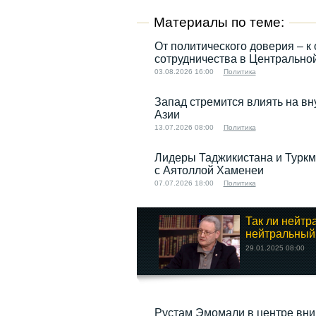
Материалы по теме:
От политического доверия – к 
сотрудничества в Центрально
03.08.2026 16:00
Политика
Запад стремится влиять на в
Азии
13.07.2026 08:00
Политика
Лидеры Таджикистана и Туркм
с Аятоллой Хаменеи
07.07.2026 18:00
Политика
Так ли нейтр
нейтральный.
29.01.2025 08:00
Рустам Эмомали в центре вни