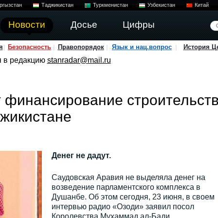
ргызстан
Таджикистан
Туркменистан
Узбекистан
Китай
Новости
Досье
Цифры
я
Безопасность
Правопорядок
Язык и нац.вопрос
История Ц
я в редакцию
stanradar@mail.ru
т финансирование строительст
джикистане
Денег не дадут.
Саудовская Аравия не выделяла денег на
возведение парламентского комплекса в
Душанбе. Об этом сегодня, 23 июня, в своем
интервью радио «Озоди» заявил посол
Королевства Мухаммад ал-Бади.