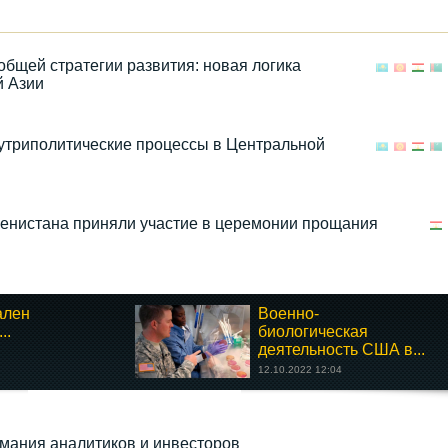
общей стратегии развития: новая логика
й Азии
нутриполитические процессы в Центральной
енистана приняли участие в церемонии прощания
ален
Военно-
..
биологическая
деятельность США в...
12.10.2022 12:04
мания аналитиков и инвесторов