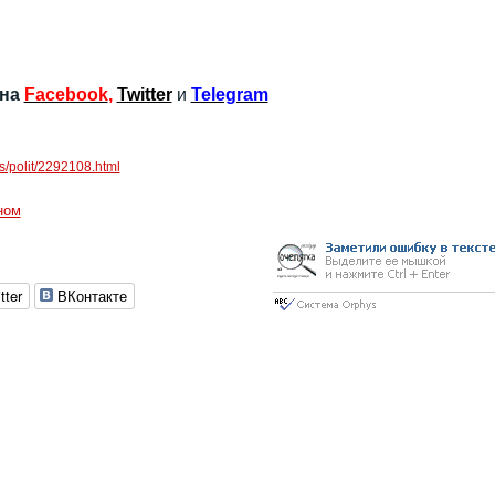
 на
Facebook
,
Twitter
и
Telegram
s/polit/2292108.html
ном
tter
ВКонтакте