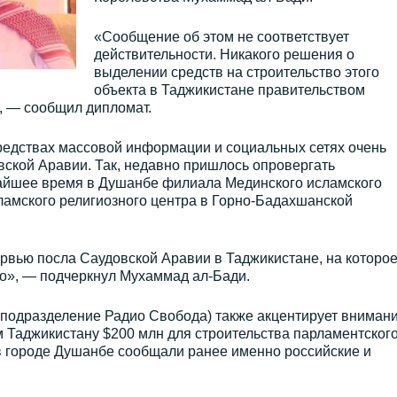
«Сообщение об этом не соответствует
действительности. Никакого решения о
выделении средств на строительство этого
объекта в Таджикистане правительством
, — сообщил дипломат.
 средствах массовой информации и социальных сетях очень
вской Аравии. Так, недавно пришлось опровергать
айшее время в Душанбе филиала Мединского исламского
ламского религиозного центра в Горно-Бадахшанской
тервью посла Саудовской Аравии в Таджикистане, на которо
ыло», — подчеркнул Мухаммад ал-Бади.
 подразделение Радио Свобода) также акцентирует вниман
м Таджикистану $200 млн для строительства парламентского
в городе Душанбе сообщали ранее именно российские и