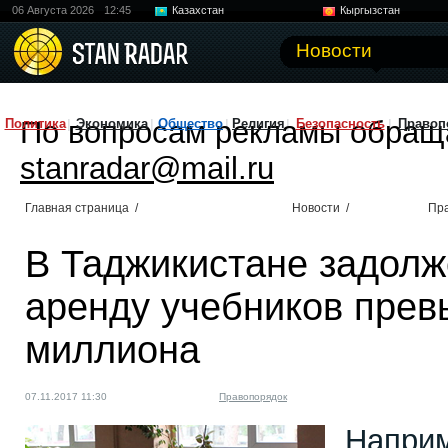
06 Августа 2026
12:45
Казахстан
Кыргызстан
Узбекистан
Китай
Новости
По вопросам рекламы обращ
Политика
Экономика
Общество
Религия
Безопасность
Правоп
stanradar@mail.ru
Главная страница
/
Новости
/
Пр
В Таджикистане задолж
аренду учебников прев
миллиона
07.11.2017 11:30
Правопорядок
Наприм