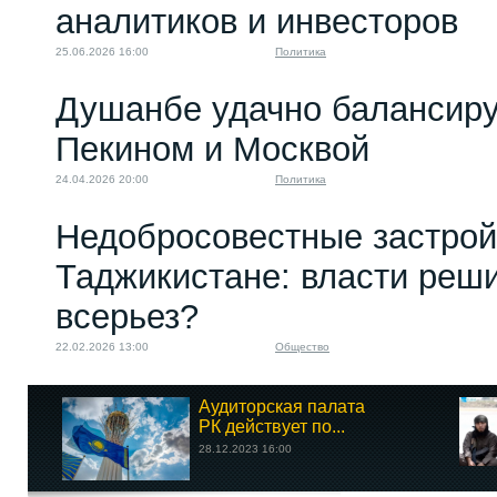
аналитиков и инвесторов
25.06.2026 16:00
Политика
Душанбе удачно балансир
Пекином и Москвой
24.04.2026 20:00
Политика
Недобросовестные застрой
Таджикистане: власти реши
всерьез?
22.02.2026 13:00
Общество
Аудиторская палата
РК действует по...
28.12.2023 16:00