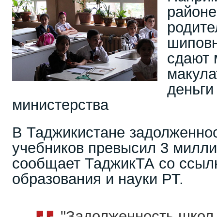
районе
родите
шиповн
сдают 
макула
деньги
министерства
В Таджикистане задолженнос
учебников превысил 3 милли
сообщает ТаджикТА со ссыл
образования и науки РТ.
"Задолженность школ 