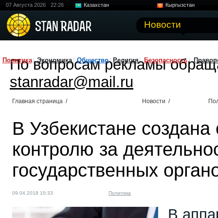
07 Августа 2026
22:26
Казахстан
Кыргызстан
Узбекистан
Китай
Новости
По вопросам рекламы обращ
Политика
Экономика
Общество
Религия
Безопасность
Правоп
stanradar@mail.ru
Главная страница
/
Новости
/
По
В Узбекистане создана
контролю за деятельно
государственных орган
09.04.2018 10:33
Политика
В аппа