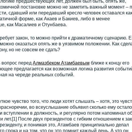
 логике предшествующих лет, должен был быть, опять же,
комичной постановке можно не заметить важный момент – 
ти, сдавший или передавший кресло человек оставался ка
атичной форме, как Акаев и Бакиев, либо в менее
е, как Масалиев и Отунбаева.
 требует закон, то можно прийти к драматичному сценарию. 
 можно оказаться опять же в уязвимом положении. Как сдел
ону, но не совсем ее сдать?
ь вопрос перед
Алмазбеком Атамбаевым
ближе к концу его
ющее предлагается как возможная логика развития событи
ная на череде реальных событий.
ое чувство того, что люди хотят слышать – хотя, это чувс
в красноречии, во всеуслышание объявил сколько ему остало
ри вступлении в должность, и регулярно потом напоминал о
лет.[1] После двух президентов с гибким отношением к зак
резиденту, и понимая это, Атамбаев принципиально делал
о срока и на том, что он это помнит каждый день. А что он