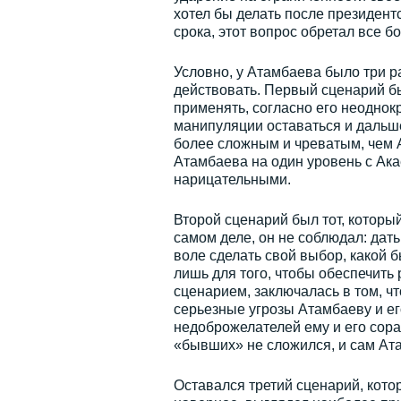
хотел бы делать после президент
срока, этот вопрос обретал все б
Условно, у Атамбаева было три ра
действовать. Первый сценарий был
применять, согласно его неоднок
манипуляции оставаться и дальше
более сложным и чреватым, чем А
Атамбаева на один уровень с Ака
нарицательными.
Второй сценарий был тот, которы
самом деле, он не соблюдал: дат
воле сделать свой выбор, какой б
лишь для того, чтобы обеспечить 
сценарием, заключалась в том, чт
серьезные угрозы Атамбаеву и ег
недоброжелателей ему и его сора
«бывших» не сложился, и сам Атам
Оставался третий сценарий, котор