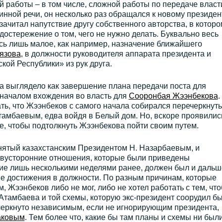
й работы – в том числе, сложной работы по передаче власт
линной речи, он несколько раз обращался к новому президен
зачитал напутствие другу собственного авторства, в которо
достережение о том, чего не нужно делать. Буквально весь
сь лишь малое, как например, назначение ближайшего
язова
, в должности руководителя аппарата президента и
кой Республики» из рук друга.
ода выглядело как завершение плана передачи поста для
 началом вхождения во власть для
Сооронбая Жээнбекова
.
ать, что Жээнбеков с самого начала собирался перечеркнуть
тамбаевым, едва войдя в Белый дом. Но, вскоре проявилис
, чтобы подтолкнуть Жээнбекова пойти своим путем.
нятый казахстанским Президентом Н. Назарбаевым, и
двусторонние отношения, которые были приведены
ие лишь несколькими неделями ранее, должен был и дальш
е достижения в должности. По разным причинам, которые
, Жээнбеков либо не мог, либо не хотел работать с тем, чт
Атамбаева и той схемы, которую экс-президент соорудил б
дчеркнуто независимым, если не игнорирующим президента,
аковым
. Тем более что, какие бы там планы и схемы ни были