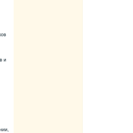
ков
в и
нии,