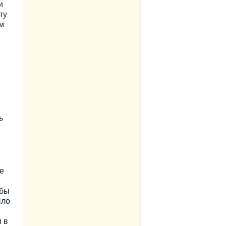
и
ту
м
ь
е
обы
ыло
 в