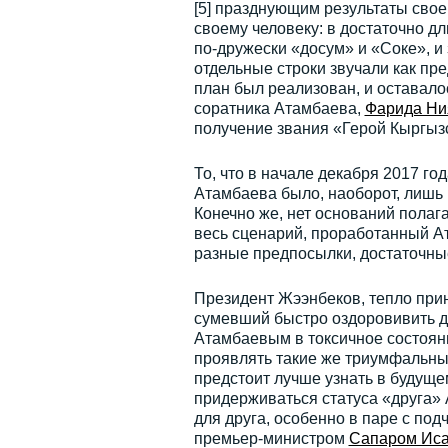
[5] празднующим результаты свое
своему человеку: в достаточно д
по-дружески «досум» и «Соке», и 
отдельные строки звучали как пре
план был реализован, и оставало
соратника Атамбаева,
Фарида Ни
получение звания «Герой Кыргызс
То, что в начале декабря 2017 г
Атамбаева было, наоборот, лишь
Конечно же, нет оснований полаг
весь сценарий, проработанный А
разные предпосылки, достаточные
Президент Жээнбеков, тепло при
сумевший быстро оздоровивить 
Атамбаевым в токсичное состоян
проявлять такие же триумфальны
предстоит лучше узнать в будущем
придерживаться статуса «друга» 
для друга, особенно в паре с по
премьер-министром
Сапаром Ис