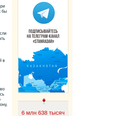
при
к бы
Если
ать
й в
тво
сь
б
ону,
6 млн 638 тысяч