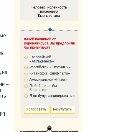
человек численность
населения
Кыргызстана
ные
Какой вакциной от
коронавируса Вы предпочли
бы привиться?
ть
Европейской
«AstraZeneca»
Российской «Спутник V»
, на
Китайской «SinoPharm»
Американской «Pfizer»
ни –
Любой, лишь бы
м
бесплатно
ыть
Я не буду вакцинироваться
[2]