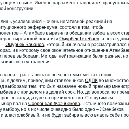
дующем созыве. Именно парламент становился краеугольн
ой конструкции.
 лишь усилившийся – очень негативной реакцией на
итуционного референдума, состоял в том, чтобы
понентов – Атамбаев выразил в обещании забрать всех ст
етеран кыргызской политики
Омурбек Текебаев
, а последним
й –
Омурбек Бабанов
, который изначально рассматривался 
орах, и к которому свое окончательное отношение Атамбае
о перед выборами. Методы нейтрализации были разные, но
изического устранения.
плана – расставить во всех весомых местах своих
 был долгим, приведшим ставленников
СДПК
во множество
ед выборами тем, что был назначен новый премьер министр
амбаева с прицелом на долгий срок. Но, до вопроса по прем
опрос по кандидатуре на президентство. С ощутимым
выбор пал на
Сооронбая Жээнбекова
. Есть много возможн
у выбору, но в их числе очевидно было одно – Жээнбеков
и властолюбивый, и не будет забирать всю власть себе про