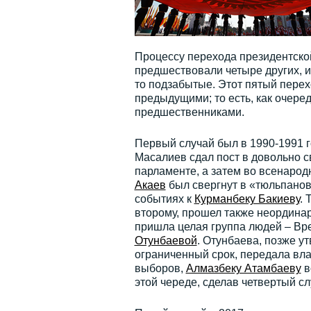
Процессу перехода президентско
предшествовали четыре других, и
то подзабытые. Этот пятый перех
предыдущими; то есть, как очеред
предшественниками.
Первый случай был в 1990-1991 г
Масалиев сдал пост в довольно 
парламенте, а затем во всенародн
Акаев
был свергнут в «тюльпанов
событиях к
Курманбеку Бакиеву
. 
второму, прошел также неординар
пришла целая группа людей – Вр
Отунбаевой
. Отунбаева, позже у
ограниченный срок, передала вла
выборов,
Алмазбеку Атамбаеву
в
этой череде, сделав четвертый с