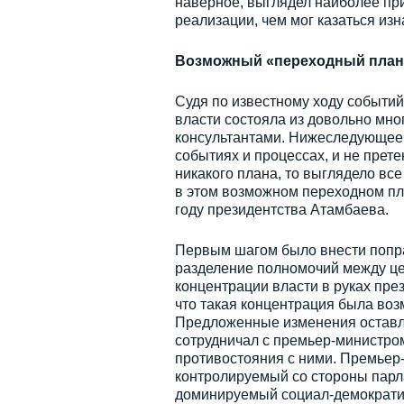
наверное, выглядел наиболее пр
реализации, чем мог казаться изн
Возможный «переходный план
Судя по известному ходу событий
власти состояла из довольно мн
консультантами. Нижеследующее 
событиях и процессах, и не прет
никакого плана, то выглядело все
в этом возможном переходном пла
году президентства Атамбаева.
Первым шагом было внести попра
разделение полномочий между цен
концентрации власти в руках през
что такая концентрация была воз
Предложенные изменения оставля
сотрудничал с премьер-министром
противостояния с ними. Премьер
контролируемый со стороны парла
доминируемый социал-демократич