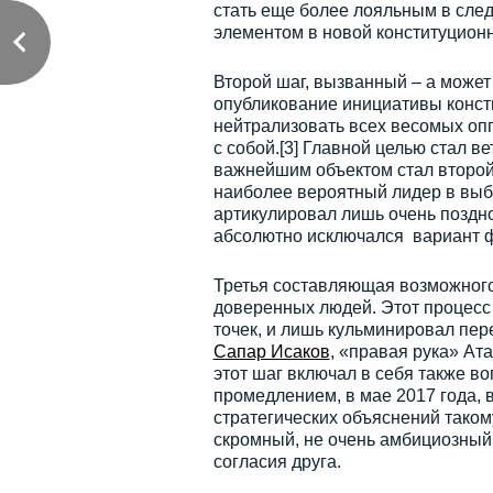
стать еще более лояльным в сле
элементом в новой конституционн
Второй шаг, вызванный – а может
опубликование инициативы конст
нейтрализовать всех весомых оп
с собой.[3] Главной целью стал в
важнейшим объектом стал второ
наиболее вероятный лидер в выб
артикулировал лишь очень поздн
абсолютно исключался вариант ф
Третья составляющая возможного 
доверенных людей. Этот процесс
точек, и лишь кульминировал пер
Сапар Исаков
, «правая рука» Ат
этот шаг включал в себя также в
промедлением, в мае 2017 года, 
стратегических объяснений таком
скромный, не очень амбициозный 
согласия друга.