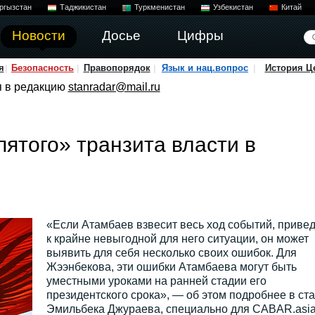
ргызстан
Таджикистан
Туркменистан
Узбекистан
Китай
Новости
Досье
Цифры
я
Безопасность
Правопорядок
Язык и нац.вопрос
История Ц
я в редакцию
stanradar@mail.ru
пятого» транзита власти в
«Если Атамбаев взвесит весь ход событий, приве
к крайне невыгодной для него ситуации, он может
выявить для себя несколько своих ошибок. Для
Жээнбекова, эти ошибки Атамбаева могут быть
уместными уроками на ранней стадии его
президентского срока», — об этом подробнее в ста
Эмильбека Джураева, специально для CABAR.asia