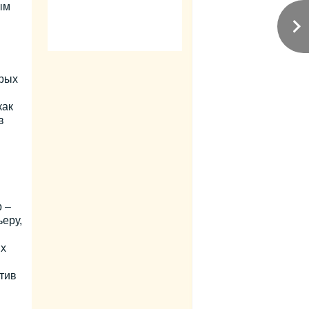
ым
арых
как
в
 –
ьеру,
ых
тив