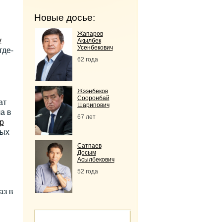
Новые досье:
Жапаров
у
Акылбек
Усенбекович
где-
62 года
Жээнбеков
Сооронбай
ат
Шарипович
ла в
67 лет
р
ных
Сатпаев
Досым
Асылбекович
52 года
аз в