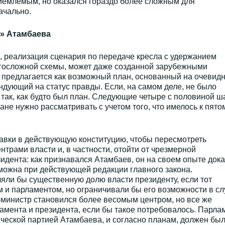
иемлемым, но оказался гораздо более сложным для
ачально.
» Атамбаева
, реализация сценария по передаче кресла с удержанием
огосложной схемы, может даже созданной зарубежными
предлагается как возможный план, основанный на очевид
ендующий на статус правды. Если, на самом деле, не было
 так, как будто был план. Следующие четыре с половиной ш
не нужно рассматривать с учетом того, что имелось к пято
вки в действующую конституцию, чтобы пересмотреть
трами власти и, в частности, отойти от чрезмерной
идента: как признавался Атамбаев, он на своем опыте дока
можна при действующей редакции главного закона.
ли бы существенную долю власти президенту, если тот
 и парламентом, но ограничивали бы его возможности в сл
-министр становился более весомым центром, но все же
мента и президента, если бы такое потребовалось. Парлам
еской партией Атамбаева, и согласно планам, должен бы