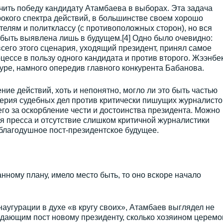
чить победу кандидату Атамбаева в выборах. Эта задача
кого спектра действий, в большинстве своем хорошо
елям и политклассу (с противоположных сторон), но вся
быть выявлена лишь в будущем.[4] Одно было очевидно:
сего этого сценария, уходящий президент, принял самое
цессе в пользу одного кандидата и против второго. Жээнбе
уре, намного опередив главного конкурента Бабанова.
ие действий, хоть и непонятно, могло ли это быть частью
серия судебных дел против критически пишущих журналисто
его за оскорбление чести и достоинства президента. Можно
я пресса и отсутствие слишком критичной журналистики
благодушное пост-президентское будущее.
нному плану, имело место быть, то оно вскоре начало
аугурации в духе «в кругу своих», Атамбаев выглядел не
сдающим пост новому президенту, сколько хозяином церемо