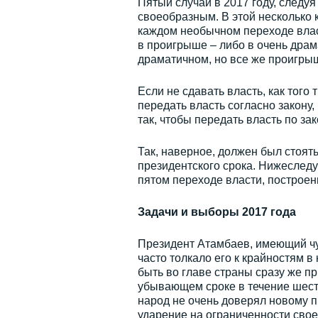
Пятый случай в 2017 году, следуя
своеобразным. В этой несколько 
каждом необычном переходе влас
в проигрыше – либо в очень драм
драматичном, но все же проигрыш
Если не сдавать власть, как того
передать власть согласно закону,
так, чтобы передать власть по зак
Так, наверное, должен был стоят
президентского срока. Нижеследу
пятом переходе власти, построен
Задачи и выборы 2017 года
Президент Атамбаев, имеющий чутк
часто толкало его к крайностям 
быть во главе страны сразу же п
убывающем сроке в течение шести 
народ не очень доверял новому п
ударение на ограниченности своег