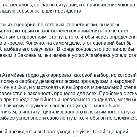
ства менялось, согласно ситуации, и с приближением конца
ольшую серьезность для президента.
зных сценария, по которым, теоретически, он мог бы
 тот, который он мог бы «легко» применить, но не стал
ратным откровениям: это путь того, чтобы через определен
 в кресле. Конечно, на самом деле, этот сценарий был бы
тамбаев его озвучивал. В конце концов, это поставило бы
евым и Бакиевым, чьи имена в устах Атамбаева успели ста
й Атамбаев гордо декларировал как свой выбор, но который
ь полную свободу демократическим процедурам и народной
ы он ни был, и участвовать в выборах в минимальной степе
равенство и законность процесса для всех. Проблема с эти
о при победе случайного и нелояльного кандидата, могли б
о близкому окружению после его ухода – много было
тникам, а институт цивилизованного и легитимного статуса
баев успел внести свою лепту в то, чтобы он не сложился.
ый президент и выбрал: уходя, не уйти. Такой сценарий,