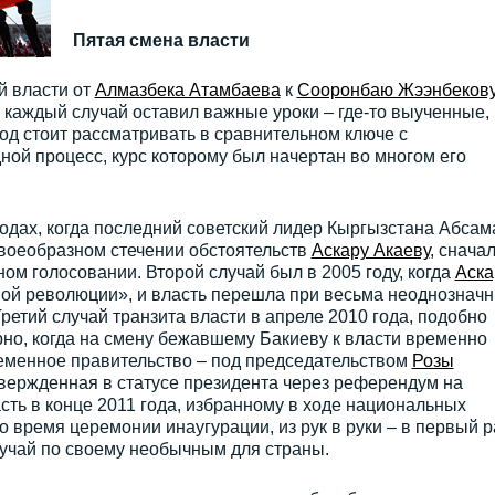
Пятая смена власти
й власти от
Алмазбека Атамбаева
к
Сооронбаю Жээнбеков
 каждый случай оставил важные уроки – где-то выученные, 
од стоит рассматривать в сравнительном ключе с
ной процесс, курс которому был начертан во многом его
одах, когда последний советский лидер Кыргызстана Абсам
своеобразном стечении обстоятельств
Аскару Акаеву
, снача
ом голосовании. Второй случай был в 2005 году, когда
Аска
ой революции», и власть перешла при весьма неоднознач
Третий случай транзита власти в апреле 2010 года, подобно
но, когда на смену бежавшему Бакиеву к власти временно
еменное правительство – под председательством
Розы
твержденная в статусе президента через референдум на
сть в конце 2011 года, избранному в ходе национальных
о время церемонии инаугурации, из рук в руки – в первый р
лучай по своему необычным для страны.