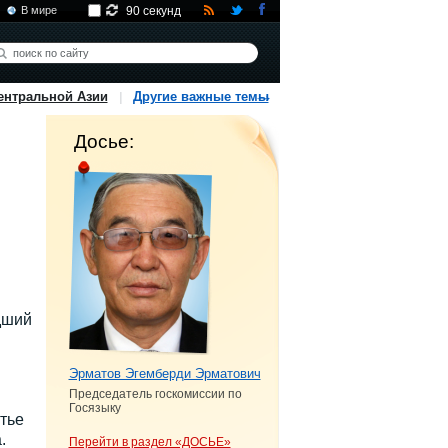
В мире
90 секунд
ентральной Азии
Другие важные темы
Досье:
дший
Эрматов Эгемберди Эрматович
Председатель госкомиссии по
Госязыку
тье
.
Перейти в раздел «ДОСЬЕ»