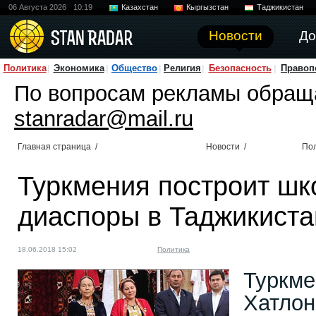
06 Августа 2026
10:19
Казахстан
Кыргызстан
Таджикистан
Новости
До
Политика
Экономика
Общество
Религия
Безопасность
Правоп
По вопросам рекламы обращ
stanradar@mail.ru
Главная страница
/
Новости
/
По
Туркмения построит шк
диаспоры в Таджикиста
18.06.2018 15:02
Политика
Туркме
Хатлон