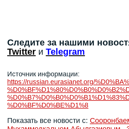
Следите за нашими новос
Twitter
и
Telegram
Источник информации:
https://russian.eurasianet.org
%D0%BF%D1%80%D0%B0%D0%B2%D
%D0%B7%D0%B0%D0%B1%D1%83%D
%D0%BF%D0%BE%D1%8
Показать все новости с:
Сооронбае
Мухаммедкалыем Абылгазиевым
,