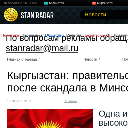
10 Августа 2026
14:36
Казахстан
Кыргызстан
Узбекистан
Китай
Новости
По вопросам рекламы обращ
Политика
Экономика
Общество
Религия
Безопасность
Правоп
stanradar@mail.ru
Главная страница
/
Новости
/
По
Кыргызстан: правитель
после скандала в Минс
18.10.2018 12:03
Политика
Одна и
высоко