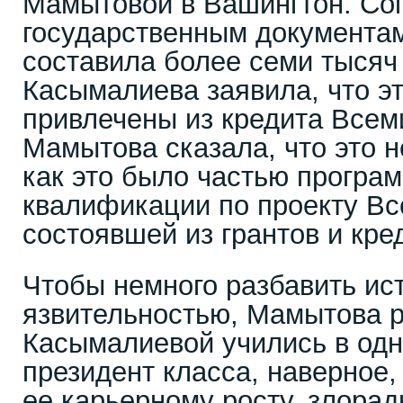
Мамытовой в Вашингтон. Со
государственным документам
составила более семи тысяч
Касымалиева заявила, что э
привлечены из кредита Всем
Мамытова сказала, что это н
как это было частью прогр
квалификации по проекту Вс
состоявшей из грантов и кре
Чтобы немного разбавить ис
язвительностью, Мамытова р
Касымалиевой учились в од
президент класса, наверное,
ее карьерному росту, злора