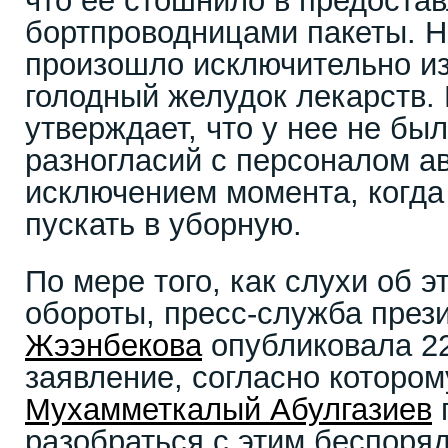
что ее стошнило в предоста
бортпроводницами пакеты. Но
произошло исключительно из
голодный желудок лекарств.
утверждает, что у нее не бы
разногласий с персоналом а
исключением момента, когда
пускать в уборную.
По мере того, как слухи об 
обороты, пресс-служба през
Жээнбекова
опубликовала 2
заявление, согласно которо
Мухамметкалый Абулгазиев
разобраться с этим беспоря