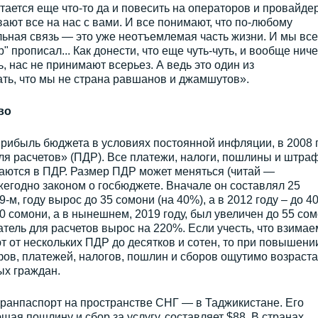
тается еще что-то да и повесить на операторов и провайде
ают все на нас с вами. И все понимают, что по-любому
ильная связь — это уже неотъемлемая часть жизни. И мы все
р" прописал... Как донести, что еще чуть-чуть, и вообще ниче
ь, нас не принимают всерьез. А ведь это один из
ть, что мы не страна равшанов и джамшутов».
во
прибыль бюджета в условиях постоянной инфляции, в 2008 
я расчетов» (ПДР). Все платежи, налоги, пошлины и штра
ваются в ПДР. Размер ПДР может меняться (читай —
жегодно законом о госбюджете. Вначале он составлял 25
-м, году вырос до 35 сомони (на 40%), а в 2012 году – до 4
0 сомони, а в нынешнем, 2019 году, был увеличен до 55 со
азатель для расчетов вырос на 220%. Если учесть, что взима
 от нескольких ПДР до десятков и сотен, то при повышени
ов, платежей, налогов, пошлин и сборов ощутимо возраста
ых граждан.
гранпаспорт на пространстве СНГ — в Таджикистане. Его
ая пошлину и сбор за услугу, составляет $88. В странах,