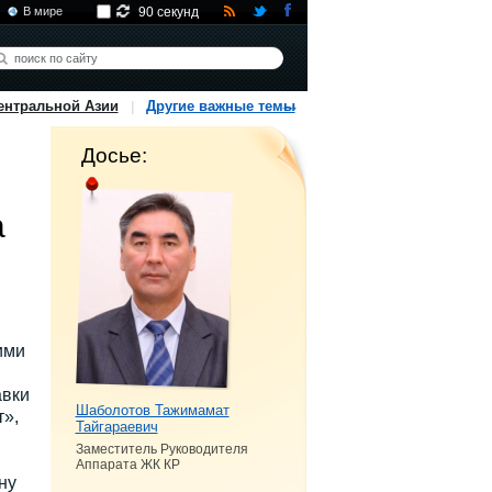
В мире
90 секунд
ентральной Азии
Другие важные темы
Досье:
а
ими
авки
Шаболотов Тажимамат
т»,
Тайгараевич
Заместитель Руководителя
Аппарата ЖК КР
ну