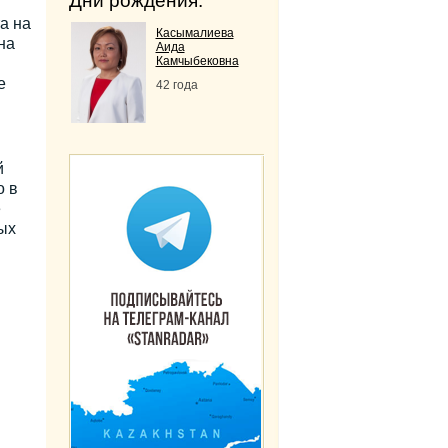
Дни рождения:
а на
Касымалиева
на
Аида
Камчыбековна
е
42 года
й
о в
е
ых