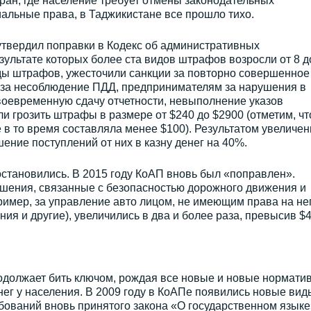
тран, где население требует отмены законодательных
льные права, в Таджикистане все прошло тихо.
утвердил поправки в Кодекс об административных
зультате которых более ста видов штрафов возросли от 8 д
иды штрафов, ужесточили санкции за повторно совершенное
 за несоблюдение ПДД, предпринимателям за нарушения в
воевременную сдачу отчетности, невыполнение указов
ли грозить штрафы в размере от $240 до $2900 (отметим, чт
 в то время составляла менее $100). Результатом увеличен
ение поступлений от них в казну денег на 40%.
остановились. В 2015 году КоАП вновь был «поправлен».
ения, связанные с безопасностью дорожного движения и
имер, за управление авто лицом, не имеющим права на нег
ия и другие), увеличились в два и более раза, превысив $4
одолжает бить ключом, рождая все новые и новые нормати
ег у населения. В 2009 году в КоАПе появились новые вид
ований вновь принятого закона «О государственном языке