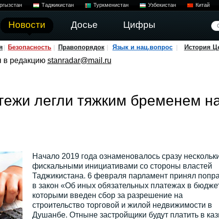
ргызстан
Таджикистан
Туркменистан
Узбекистан
Китай
Новости
Досье
Цифры
я
Безопасность
Правопорядок
Язык и нац.вопрос
История Ц
я в редакцию
stanradar@mail.ru
тежи легли тяжким бременем н
Начало 2019 года ознаменовалось сразу нескольк
фискальными инициативами со стороны властей
Таджикистана. 6 февраля парламент принял попр
в закон «Об иных обязательных платежах в бюдже
которыми введен сбор за разрешение на
строительство торговой и жилой недвижимости в
Душанбе. Отныне застройщики будут платить в каз