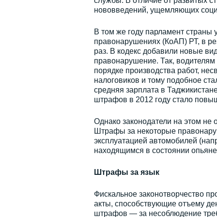
службы. В отличие от развитых с
нововведений, ущемляющих социа
В том же году парламент страны 
правонарушениях (КоАП) РТ, в ре
раз. В кодекс добавили новые в
правонарушение. Так, водителям
порядке производства работ, нес
налоговиков и тому подобное ста
средняя зарплата в Таджикистане
штрафов в 2012 году стало повыш
Однако законодатели на этом не 
Штрафы за некоторые правонаруш
эксплуатацией автомобилей (напр
находящимся в состоянии опьянен
Штрафы за язык
Фискальное законотворчество пр
акты, способствующие отъему ден
штрафов — за несоблюдение треб