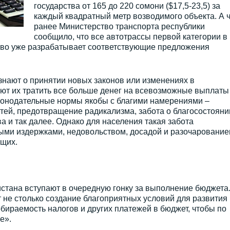
государства от 165 до 220 сомони ($17,5-23,5) за
каждый квадратный метр возводимого объекта. А ч
ранее Министерство транспорта республики
сообщило, что все автотрассы первой категории в
тво уже разрабатывает соответствующие предложения
знают о принятии новых законов или изменениях в
т их тратить все больше денег на всевозможные выплаты
аконодательные нормы якобы с благими намерениями –
тей, предотвращение радикализма, забота о благосостояни
а и так далее. Однако для населения такая забота
ми издержками, недовольством, досадой и разочарование
щих.
стана вступают в очередную гонку за выполнение бюджета
 не столько создание благоприятных условий для развития
обираемость налогов и других платежей в бюджет, чтобы по
е».