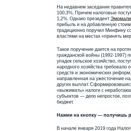
На недавнем заседании правител
100,3%. Причем налоговые посту
1,2%. Однако президент
Эмомали
прибыль и на добавленную стоимо
традиционно поручил Минфину со
властями на местах «принять ме
Такое поручение дается на протяж
гражданской войны (1992-1997) 
упадок сельское хозяйство, пост
народного хозяйства требовало 
средств и экономических реформ.
направленная на ужесточение на
других выплат. Сформировавшись 
«выжимать» налоги с неработающ
субъектов — дело непростое, поэ
бюджет.
Нажми на кнопку — получишь р
В начале января 2019 года Налог