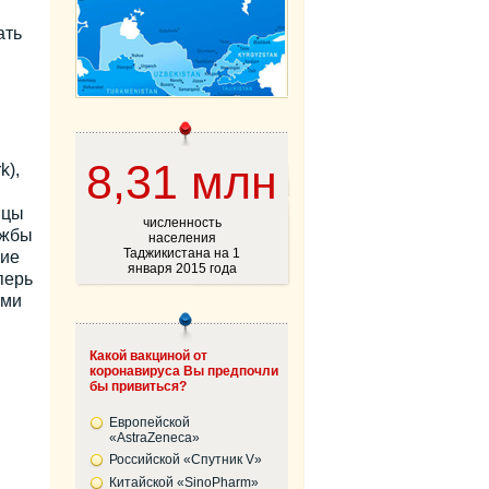
ать
8,31 млн
k),
нцы
численность
ужбы
населения
Таджикистана на 1
ние
января 2015 года
перь
ами
Какой вакциной от
коронавируса Вы предпочли
бы привиться?
Европейской
«AstraZeneca»
Российской «Спутник V»
Китайской «SinoPharm»