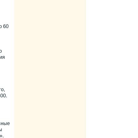
о 60
о
ия
о,
00.
вные
ы
».