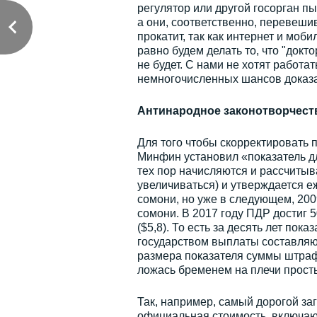
регулятор или другой госорган пы
а они, соответственно, перевешив
прокатит, так как интернет и моб
равно будем делать то, что "докто
не будет. С нами не хотят работат
немногочисленных шансов доказа
Антинародное законотворчест
Для того чтобы скорректировать 
Минфин установил «показатель дл
тех пор начисляются и рассчиты
увеличиваться) и утверждается е
сомони, но уже в следующем, 2009
сомони. В 2017 году ПДР достиг 5
($5,8). То есть за десять лет пок
государством выплаты составляют
размера показателя суммы штраф
ложась бременем на плечи прост
Так, например, самый дорогой за
официальная стоимость, включающ