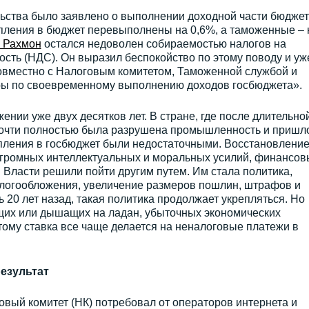
ьства было заявлено о выполнении доходной части бюджет
пления в бюджет перевыполнены на 0,6%, а таможенные – 
 Рахмон
остался недоволен собираемостью налогов на
сть (НДС). Он выразил беспокойство по этому поводу и уж
вместно с Налоговым комитетом, Таможенной службой и
ры по своевременному выполнению доходов госбюджета».
ении уже двух десятков лет. В стране, где после длительно
почти полностью была разрушена промышленность и пришл
упления в госбюджет были недостаточными. Восстановлени
огромных интеллектуальных и моральных усилий, финансов
 Власти решили пойти другим путем. Им стала политика,
логообложения, увеличение размеров пошлин, штрафов и
20 лет назад, такая политика продолжает укрепляться. Но
их или дышащих на ладан, убыточных экономических
тому ставка все чаще делается на неналоговые платежи в
езультат
овый комитет (НК) потребовал от операторов интернета и