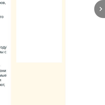
ров,
го
году
фы с
0
мони
емые
и
ют,