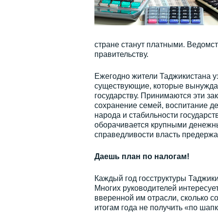
стране станут платными. Ведомс
правительству.
Ежегодно жители Таджикистана у
существующие, которые вынуждаю
государству. Принимаются эти з
сохранение семей, воспитание де
народа и стабильности государств
оборачивается крупными денежны
справедливости власть предержа
Даешь план по налогам!
Каждый год госструктуры Таджики
Многих руководителей интересует
вверенной им отрасли, сколько с
итогам года не получить «по шапк