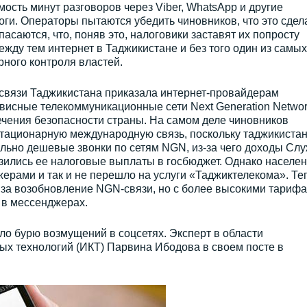
ость минут разговоров через Viber, WhatsApp и другие
оги. Операторы пытаются убедить чиновников, что это сдел
асаются, что, поняв это, налоговики заставят их попросту
ежду тем интернет в Таджикистане и без того один из самых
ерного контроля властей.
 связи Таджикистана приказала интернет-провайдерам
висные телекоммуникационные сети Next Generation Networ
чения безопасности страны. На самом деле чиновников
стационарную международную связь, поскольку таджикиста
ольно дешевые звонки по сетям NGN, из-за чего доходы Сл
изились ее налоговые выплаты в госбюджет. Однако населе
ерами и так и не перешло на услуги «Таджиктелекома». Те
 за возобновление NGN-связи, но с более высокими тариф
 в мессенджерах.
о бурю возмущений в соцсетях. Эксперт в области
 технологий (ИКТ) Парвина Ибодова в своем посте в