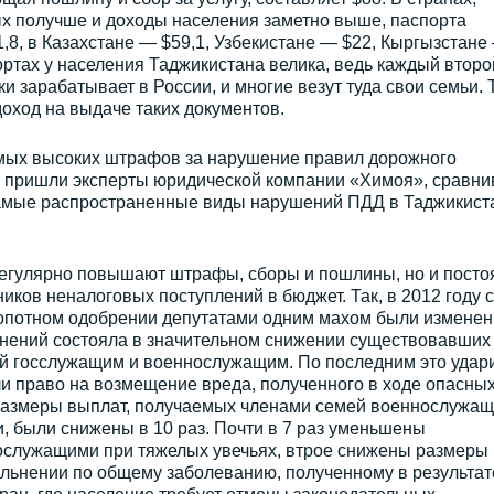
х получше и доходы населения заметно выше, паспорта
,8, в Казахстане — $59,1, Узбекистане — $22, Кыргызстане
портах у населения Таджикистана велика, ведь каждый второ
 зарабатывает в России, и многие везут туда свои семьи. 
оход на выдаче таких документов.
амых высоких штрафов за нарушение правил дорожного
у пришли эксперты юридической компании «Химоя», сравни
амые распространенные виды нарушений ПДД в Таджикист
регулярно повышают штрафы, сборы и пошлины, но и посто
иков неналоговых поступлений в бюджет. Так, в 2012 году с
ропотном одобрении депутатами одним махом были измене
енений состояла в значительном снижении существовавших
ий госслужащим и военнослужащим. По последним это удар
и право на возмещение вреда, полученного в ходе опасны
Размеры выплат, получаемых членами семей военнослужащ
и, были снижены в 10 раз. Почти в 7 раз уменьшены
ослужащими при тяжелых увечьях, втрое снижены размеры
льнении по общему заболеванию, полученному в результат