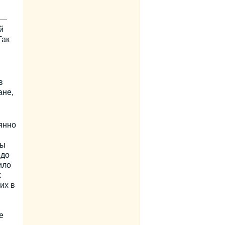
 —
й
Так
в
ане,
янно
ны
 до
ило
х
их в
е