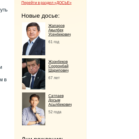
Перейти в раздел «ДОСЬЕ»
уть
Новые досье:
Жапаров
Акылбек
Усенбекович
61 год
Жээнбеков
Сооронбай
и
Шарипович
67 лет
м в
Сатпаев
Досым
Асылбекович
52 года
.