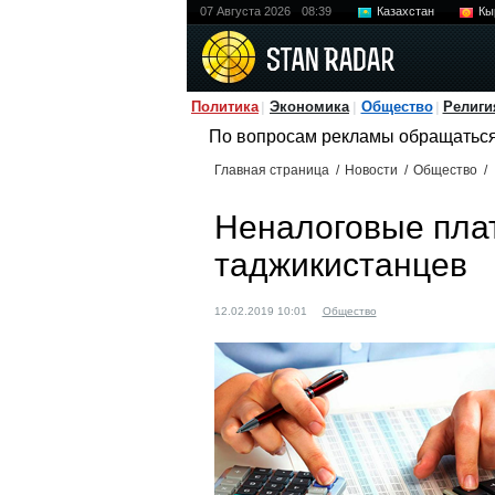
07 Августа 2026
08:39
Казахстан
Кы
Политика
Экономика
Общество
Религи
По вопросам рекламы обращатьс
Главная страница
/
Новости
/
Общество
/
Неналоговые пла
таджикистанцев
12.02.2019 10:01
Общество