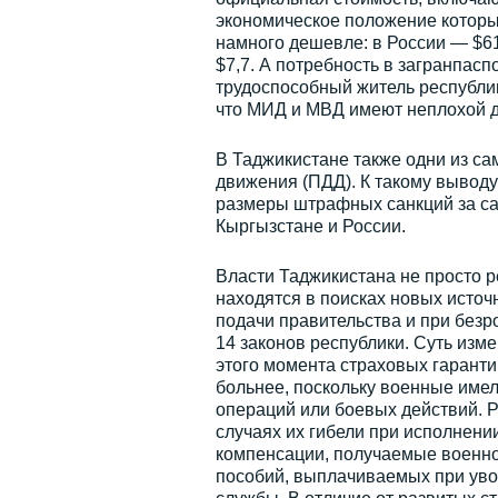
экономическое положение которы
намного дешевле: в России — $61
$7,7. А потребность в загранпас
трудоспособный житель республики
что МИД и МВД имеют неплохой д
В Таджикистане также одни из с
движения (ПДД). К такому вывод
размеры штрафных санкций за с
Кыргызстане и России.
Власти Таджикистана не просто 
находятся в поисках новых источн
подачи правительства и при без
14 законов республики. Суть изм
этого момента страховых гарант
больнее, поскольку военные имел
операций или боевых действий. 
случаях их гибели при исполнени
компенсации, получаемые военн
пособий, выплачиваемых при уво