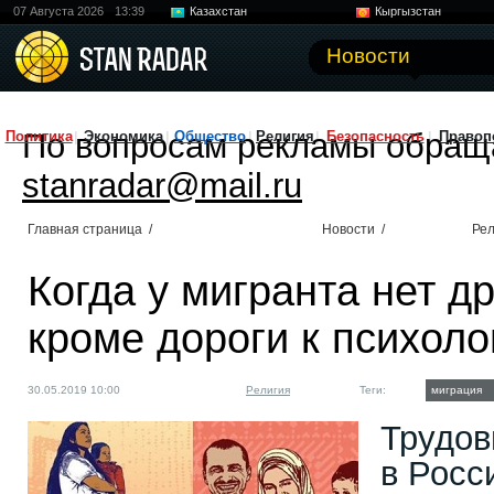
07 Августа 2026
13:39
Казахстан
Кыргызстан
Узбекистан
Китай
Новости
По вопросам рекламы обращ
Политика
Экономика
Общество
Религия
Безопасность
Правоп
stanradar@mail.ru
Главная страница
/
Новости
/
Рел
Когда у мигранта нет др
кроме дороги к психоло
30.05.2019 10:00
Религия
Теги:
миграция
Трудов
в Росс