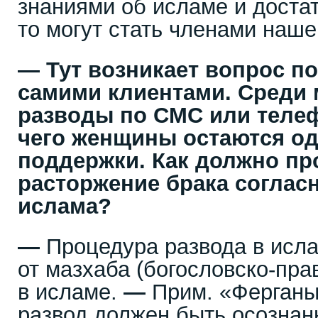
знаниями об исламе и доста
то могут стать членами наше
—
Тут возникает вопрос п
самими клиентами. Среди 
разводы по СМС или телеф
чего женщины остаются од
поддержки. Как должно пр
расторжение брака соглас
ислама?
—
Процедура развода в исла
от мазхаба (богословско-пр
в исламе.
—
Прим. «Ферганы
развод должен быть осознан